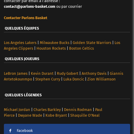
contacter par email à l'adresse :
contact@parlons-basket.com
ou par courrier
Contacter Parlons Basket
QUELQUES ÉQUIPES
Los Angeles Lakers
|
Milwaukee Bucks
|
Golden State Warriors
|
Los
Angeles Clippers
|
Houston Rockets
|
Boston Celtics
QUELQUES JOUEURS
LeBron James
|
Kevin Durant
|
Rudy Gobert
|
Anthony Davis
|
Giannis
Antetokounmpo
|
Stephen Curry
|
Luka Doncic
|
Zion Williamson
QUELQUES LÉGENDES
Michael Jordan
|
Charles Barkley
|
Dennis Rodman
|
Paul
Pierce
|
Dwyane Wade
|
Kobe Bryant
|
Shaquille O’Neal
Facebook