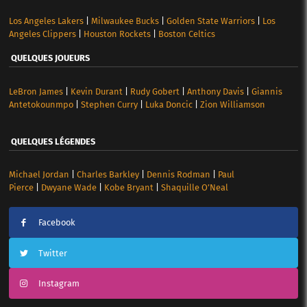
Los Angeles Lakers
|
Milwaukee Bucks
|
Golden State Warriors
|
Los
Angeles Clippers
|
Houston Rockets
|
Boston Celtics
QUELQUES JOUEURS
LeBron James
|
Kevin Durant
|
Rudy Gobert
|
Anthony Davis
|
Giannis
Antetokounmpo
|
Stephen Curry
|
Luka Doncic
|
Zion Williamson
QUELQUES LÉGENDES
Michael Jordan
|
Charles Barkley
|
Dennis Rodman
|
Paul
Pierce
|
Dwyane Wade
|
Kobe Bryant
|
Shaquille O’Neal
Facebook
Twitter
Instagram