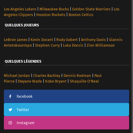
Los Angeles Lakers
|
Milwaukee Bucks
|
Golden State Warriors
|
Los
Angeles Clippers
|
Houston Rockets
|
Boston Celtics
QUELQUES JOUEURS
LeBron James
|
Kevin Durant
|
Rudy Gobert
|
Anthony Davis
|
Giannis
Antetokounmpo
|
Stephen Curry
|
Luka Doncic
|
Zion Williamson
QUELQUES LÉGENDES
Michael Jordan
|
Charles Barkley
|
Dennis Rodman
|
Paul
Pierce
|
Dwyane Wade
|
Kobe Bryant
|
Shaquille O’Neal
Facebook
Twitter
Instagram