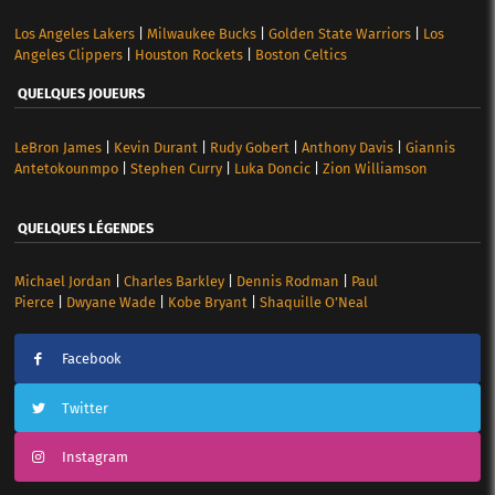
Los Angeles Lakers
|
Milwaukee Bucks
|
Golden State Warriors
|
Los
Angeles Clippers
|
Houston Rockets
|
Boston Celtics
QUELQUES JOUEURS
LeBron James
|
Kevin Durant
|
Rudy Gobert
|
Anthony Davis
|
Giannis
Antetokounmpo
|
Stephen Curry
|
Luka Doncic
|
Zion Williamson
QUELQUES LÉGENDES
Michael Jordan
|
Charles Barkley
|
Dennis Rodman
|
Paul
Pierce
|
Dwyane Wade
|
Kobe Bryant
|
Shaquille O’Neal
Facebook
Twitter
Instagram