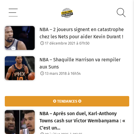
Aller
au
contenu
NBA – 2 joueurs signent en catastrophe
chez les Nets pour aider Kevin Durant !
17 décembre 2021 à 07h50
NBA – Shaquille Harrison va rempiler
aux Suns
13 mars 2018 à 16h54
✪ TENDANCES ✪
NBA – Après son duel, Karl-Anthony
Towns cash sur Victor Wembanyama : «
C’est un…