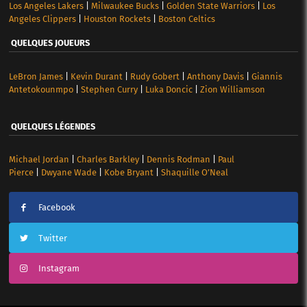
Los Angeles Lakers
|
Milwaukee Bucks
|
Golden State Warriors
|
Los
Angeles Clippers
|
Houston Rockets
|
Boston Celtics
QUELQUES JOUEURS
LeBron James
|
Kevin Durant
|
Rudy Gobert
|
Anthony Davis
|
Giannis
Antetokounmpo
|
Stephen Curry
|
Luka Doncic
|
Zion Williamson
QUELQUES LÉGENDES
Michael Jordan
|
Charles Barkley
|
Dennis Rodman
|
Paul
Pierce
|
Dwyane Wade
|
Kobe Bryant
|
Shaquille O’Neal
Facebook
Twitter
Instagram