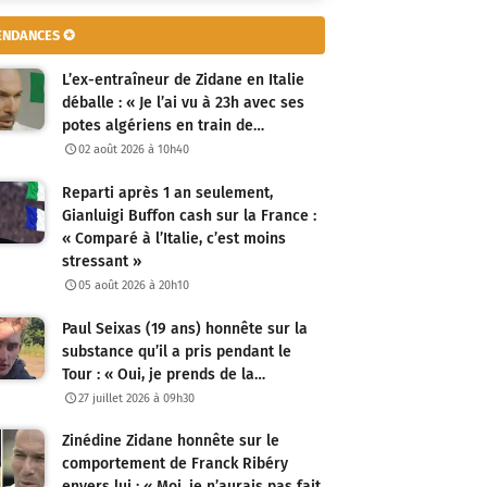
ENDANCES ✪
L’ex-entraîneur de Zidane en Italie
déballe : « Je l’ai vu à 23h avec ses
potes algériens en train de…
02 août 2026 à 10h40
Reparti après 1 an seulement,
Gianluigi Buffon cash sur la France :
« Comparé à l’Italie, c’est moins
stressant »
05 août 2026 à 20h10
Paul Seixas (19 ans) honnête sur la
substance qu’il a pris pendant le
Tour : « Oui, je prends de la…
27 juillet 2026 à 09h30
Zinédine Zidane honnête sur le
comportement de Franck Ribéry
envers lui : « Moi, je n’aurais pas fait