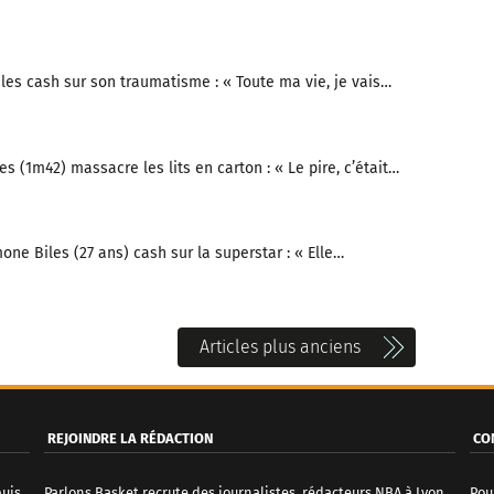
iles cash sur son traumatisme : « Toute ma vie, je vais…
es (1m42) massacre les lits en carton : « Le pire, c’était…
one Biles (27 ans) cash sur la superstar : « Elle…
Articles plus anciens
REJOINDRE LA RÉDACTION
CO
puis
Parlons Basket recrute des journalistes, rédacteurs NBA à Lyon.
Pou