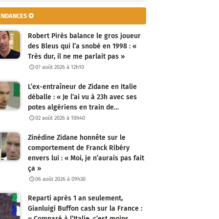
ENDANCES ✪
Robert Pirès balance le gros joueur
des Bleus qui l’a snobé en 1998 : «
Très dur, il ne me parlait pas »
07 août 2026 à 12h10
L’ex-entraîneur de Zidane en Italie
déballe : « Je l’ai vu à 23h avec ses
potes algériens en train de…
02 août 2026 à 10h40
Zinédine Zidane honnête sur le
comportement de Franck Ribéry
envers lui : « Moi, je n’aurais pas fait
ça »
06 août 2026 à 09h30
Reparti après 1 an seulement,
Gianluigi Buffon cash sur la France :
« Comparé à l’Italie, c’est moins