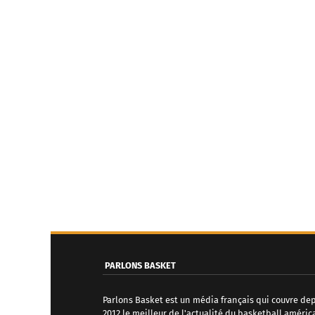
PARLONS BASKET
Parlons Basket est un média français qui couvre de
2012 le meilleur de l'actualité du basketball améric