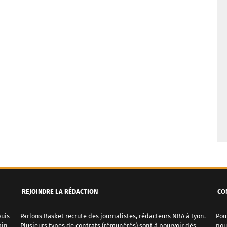
REJOINDRE LA RÉDACTION
CO
puis
Parlons Basket recrute des journalistes, rédacteurs NBA à Lyon.
Pou
ain
Plusieurs types de contrats (rémunérés) sont à pourvoir dès
pou