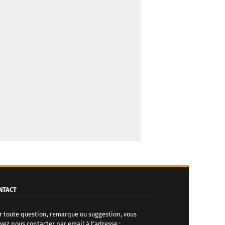
NTACT
r toute question, remarque ou suggestion, vous
vez nous contacter par email à l'adresse :