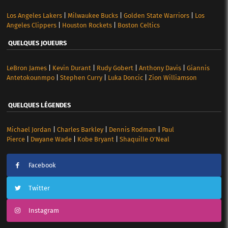
Los Angeles Lakers
|
Milwaukee Bucks
|
Golden State Warriors
|
Los
Angeles Clippers
|
Houston Rockets
|
Boston Celtics
QUELQUES JOUEURS
LeBron James
|
Kevin Durant
|
Rudy Gobert
|
Anthony Davis
|
Giannis
Antetokounmpo
|
Stephen Curry
|
Luka Doncic
|
Zion Williamson
QUELQUES LÉGENDES
Michael Jordan
|
Charles Barkley
|
Dennis Rodman
|
Paul
Pierce
|
Dwyane Wade
|
Kobe Bryant
|
Shaquille O’Neal
Facebook
Twitter
Instagram