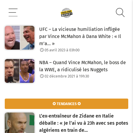
Aller
au
contenu
UFC – La vicieuse humiliation infligée
par Vince McMahon à Dana White : « Il
m’a… »
05 avril 2023 à 03h00
NBA – Quand Vince McMahon, le boss de
la WWE, a ridiculisé les Nuggets
02 décembre 2021 à 19h30
✪ TENDANCES ✪
L’ex-entraîneur de Zidane en Italie
déballe : « Je l’ai vu à 23h avec ses potes
algériens en train de…