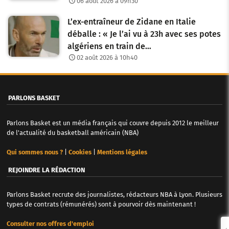
06 août 2026 à 09h30
L’ex-entraîneur de Zidane en Italie
déballe : « Je l’ai vu à 23h avec ses potes
algériens en train de…
02 août 2026 à 10h40
PARLONS BASKET
Parlons Basket est un média français qui couvre depuis 2012 le meilleur
de l'actualité du basketball américain (NBA)
Qui sommes nous ?
|
Cookies
|
Mentions légales
REJOINDRE LA RÉDACTION
Parlons Basket recrute des journalistes, rédacteurs NBA à Lyon. Plusieurs
types de contrats (rémunérés) sont à pourvoir dès maintenant !
Consulter nos offres d'emploi