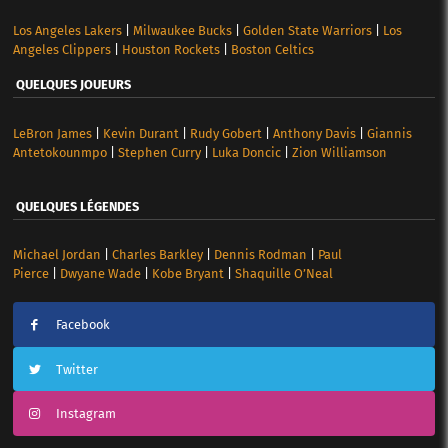
Los Angeles Lakers
|
Milwaukee Bucks
|
Golden State Warriors
|
Los
Angeles Clippers
|
Houston Rockets
|
Boston Celtics
QUELQUES JOUEURS
LeBron James
|
Kevin Durant
|
Rudy Gobert
|
Anthony Davis
|
Giannis
Antetokounmpo
|
Stephen Curry
|
Luka Doncic
|
Zion Williamson
QUELQUES LÉGENDES
Michael Jordan
|
Charles Barkley
|
Dennis Rodman
|
Paul
Pierce
|
Dwyane Wade
|
Kobe Bryant
|
Shaquille O’Neal
Facebook
Twitter
Instagram