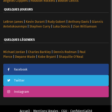
Angeles Clippers
|
Houston Rockets
|
Boston Celtics
QUELQUES JOUEURS
LeBron James
|
Kevin Durant
|
Rudy Gobert
|
Anthony Davis
|
Giannis
Antetokounmpo
|
Stephen Curry
|
Luka Doncic
|
Zion Williamson
QUELQUES LÉGENDES
Michael Jordan
|
Charles Barkley
|
Dennis Rodman
|
Paul
Pierce
|
Dwyane Wade
|
Kobe Bryant
|
Shaquille O’Neal
Facebook
Twitter
Instagram
Accueil
Mentions légales
CGU
Confidentialité