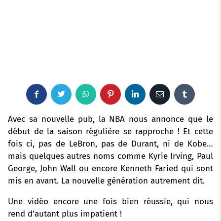
F
T
W
P
L
E
T
a
w
h
i
i
m
u
Avec sa nouvelle pub, la NBA nous annonce que le
début de la saison régulière se rapproche ! Et cette
c
i
a
n
n
a
m
fois ci, pas de LeBron, pas de Durant, ni de Kobe…
mais quelques autres noms comme Kyrie Irving, Paul
e
t
t
t
k
i
b
George, John Wall ou encore Kenneth Faried qui sont
b
t
s
e
e
l
l
mis en
avant. La nouvelle génération autrement dit.
o
e
a
r
d
r
Une vidéo encore une fois bien réussie, qui nous
rend d’autant plus impatient !
o
r
p
e
I