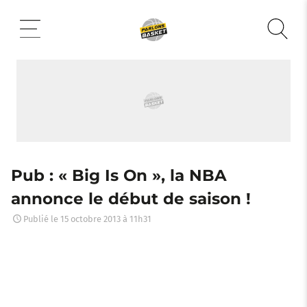
Aller
au
contenu
Pub : « Big Is On », la NBA
annonce le début de saison !
Publié le
15 octobre 2013 à 11h31