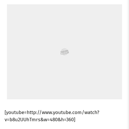
k
p
s
n
t
[youtube=http://www.youtube.com/watch?
v=b8u2UUhTmrs&w=480&h=360]