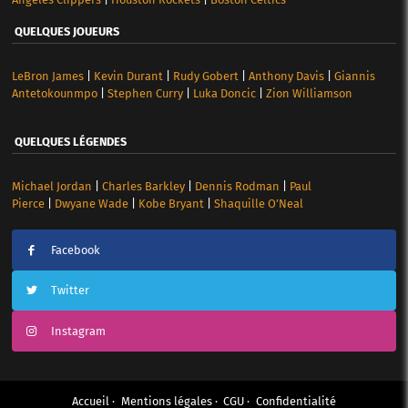
QUELQUES JOUEURS
LeBron James
|
Kevin Durant
|
Rudy Gobert
|
Anthony Davis
|
Giannis
Antetokounmpo
|
Stephen Curry
|
Luka Doncic
|
Zion Williamson
QUELQUES LÉGENDES
Michael Jordan
|
Charles Barkley
|
Dennis Rodman
|
Paul
Pierce
|
Dwyane Wade
|
Kobe Bryant
|
Shaquille O’Neal
Facebook
Twitter
Instagram
Accueil
Mentions légales
CGU
Confidentialité