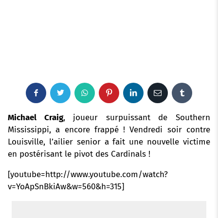
F
T
W
P
L
E
T
a
w
h
i
i
m
u
Michael Craig
, joueur surpuissant de Southern
Mississippi, a encore frappé !
Vendredi soir contre
c
i
a
n
n
a
m
Louisville, l’ailier senior a fait une nouvelle victime
en postérisant le pivot des Cardinals !
e
t
t
t
k
i
b
[youtube=http://www.youtube.com/watch?
b
t
s
e
e
l
l
v=YoApSnBkiAw&w=560&h=315]
o
e
a
r
d
r
o
r
p
e
I