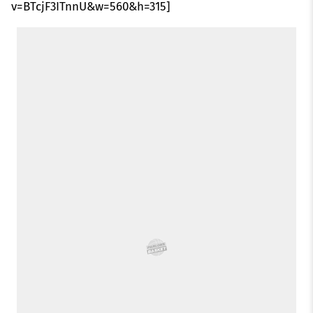
v=BTcjF3ITnnU&w=560&h=315]