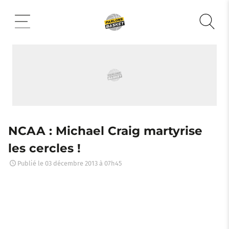
Aller
au
contenu
NCAA : Michael Craig martyrise
les cercles !
Publié le
03 décembre 2013 à 07h45