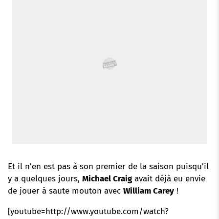
k
p
s
n
t
Et il n’en est pas à son premier de la saison puisqu’il
y a quelques jours,
Michael Craig
avait déjà eu envie
de jouer à saute mouton avec
William Carey
!
[youtube=http://www.youtube.com/watch?