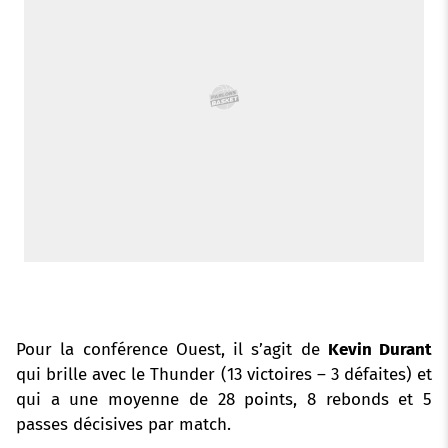
o
r
p
e
I
k
p
s
n
t
Pour la conférence Ouest, il s’agit de
Kevin Durant
qui brille avec le Thunder (13 victoires – 3 défaites) et
qui a une moyenne de 28 points, 8 rebonds et 5
passes décisives par match.