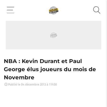
Aller
au
contenu
NBA : Kevin Durant et Paul
George élus joueurs du mois de
Novembre
Publié le
04 décembre 2013 à 11h50