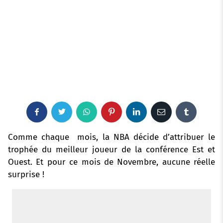
F
T
W
P
L
E
T
a
w
h
i
i
m
u
Comme chaque mois, la NBA décide d’attribuer le
trophée du meilleur joueur de la conférence Est et
c
i
a
n
n
a
m
Ouest. Et pour ce mois de Novembre, aucune réelle
surprise !
e
t
t
t
k
i
b
b
t
s
e
e
l
l
o
e
a
r
d
r