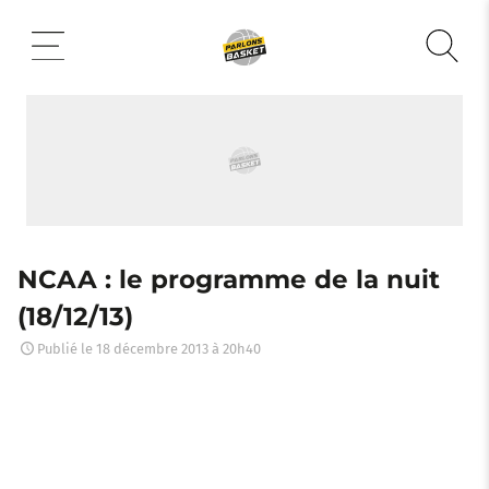
Aller
au
contenu
NCAA : le programme de la nuit
(18/12/13)
Publié le
18 décembre 2013 à 20h40