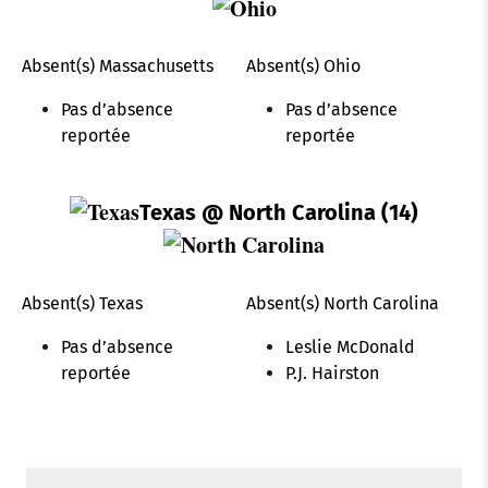
k
p
s
n
Absent(s) Massachusetts
Absent(s) Ohio
t
Pas d’absence
Pas d’absence
reportée
reportée
Texas
@ North Carolina (14)
Absent(s) Texas
Absent(s) North Carolina
Pas d’absence
Leslie McDonald
reportée
P.J. Hairston