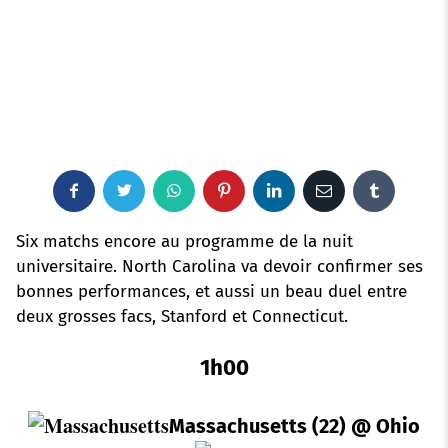
F
T
W
P
L
E
T
a
w
h
i
i
m
u
Six matchs encore au programme de la nuit
universitaire. North Carolina va devoir confirmer ses
c
i
a
n
n
a
m
bonnes performances, et aussi un beau duel entre
deux grosses facs, Stanford et Connecticut.
e
t
t
t
k
i
b
b
t
s
e
e
l
l
1h00
o
e
a
r
d
r
Massachusetts (22)
@ Ohio
o
r
p
e
I