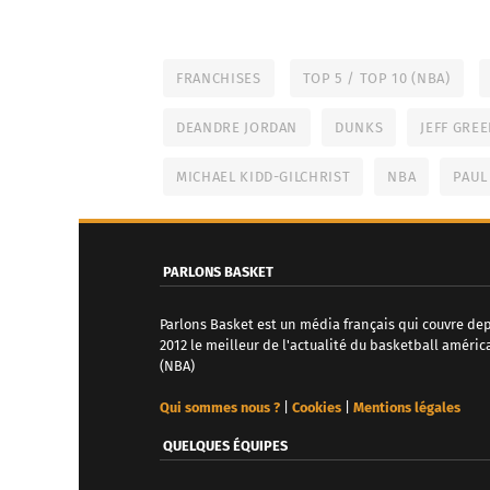
FRANCHISES
TOP 5 / TOP 10 (NBA)
DEANDRE JORDAN
DUNKS
JEFF GRE
MICHAEL KIDD-GILCHRIST
NBA
PAUL
PARLONS BASKET
Parlons Basket est un média français qui couvre de
2012 le meilleur de l'actualité du basketball améric
(NBA)
Qui sommes nous ?
|
Cookies
|
Mentions légales
QUELQUES ÉQUIPES