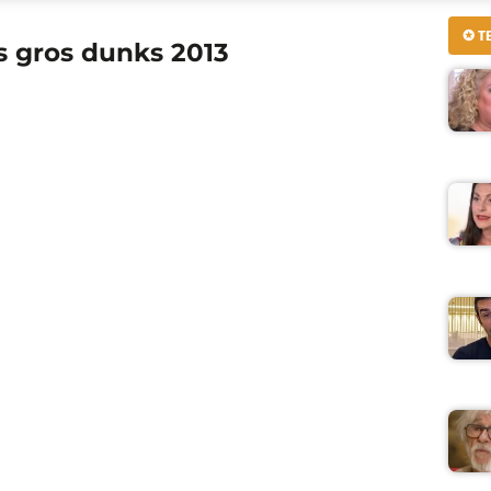
✪ T
us gros dunks 2013