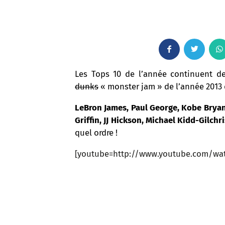
F
T
a
w
Les Tops 10 de l’année continuent de 
dunks
« monster jam » de l’année 2013 
c
i
LeBron James, Paul George, Kobe Bryant
e
t
Griffin, JJ Hickson, Michael Kidd-Gilchri
quel ordre !
b
t
[youtube=http://www.youtube.com/w
o
e
o
r
k