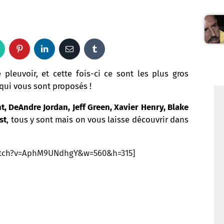
W
P
L
E
T
h
i
i
m
u
pleuvoir, et cette fois-ci ce sont les plus gros
qui vous sont proposés !
a
n
n
a
m
, DeAndre Jordan, Jeff Green, Xavier Henry, Blake
t
t
k
i
b
st
, tous y sont mais on vous laisse découvrir dans
s
e
e
l
l
atch?v=AphM9UNdhgY&w=560&h=315]
a
r
d
r
p
e
I
p
s
n
t