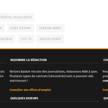
VIDÉOS, HIGHLIGHTS
EN
KOBE BRYANT
LEBRON JAMES
 GEORGE
TOP 10
XAVIER HENRY
REJOINDRE LA RÉDACTION
CO
puis
Parlons Basket recrute des journalistes, rédacteurs NBA à Lyon.
Pou
ain
Plusieurs types de contrats (rémunérés) sont à pourvoir dès
pou
maintenant !
con
Consulter nos offres d'emploi
Con
QUELQUES JOUEURS
QU