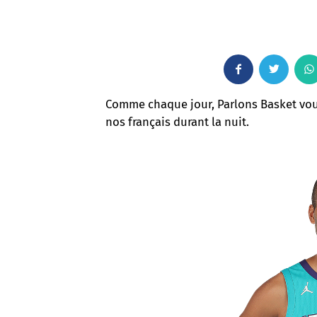
F
T
a
w
Comme chaque jour, Parlons Basket vous
nos français durant la nuit.
c
i
e
t
b
t
o
e
o
r
k