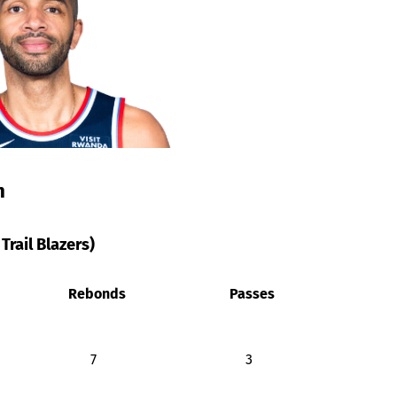
m
 Trail Blazers)
Rebonds
Passes
7
3