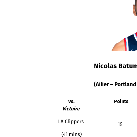
Nicolas Batu
(Ailier – Portland
Vs.
Points
Victoire
LA Clippers
19
(41 mins)