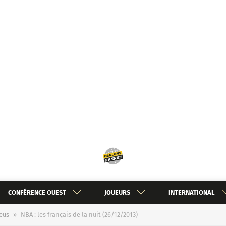
CONFÉRENCE OUEST
JOUEURS
INTERNATIONAL
eus
»
NBA : les français de la nuit (26/12/2013)