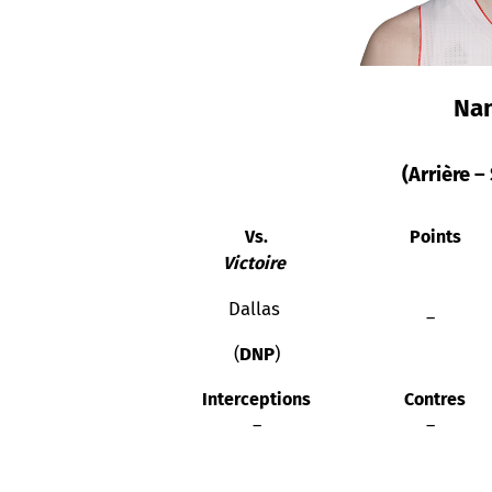
Nan
(Arrière 
Vs.
Points
Victoire
Dallas
–
(
DNP
)
Interceptions
Contres
–
–