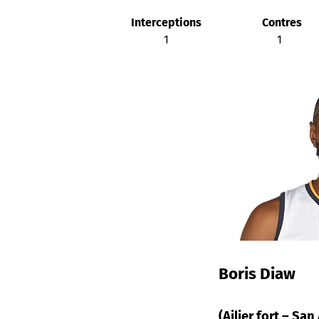
Interceptions
Contres
1
1
Boris Diaw
(Ailier fort – Sa