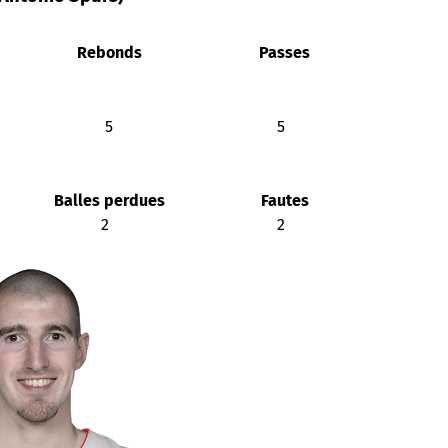
Rebonds
Passes
5
5
Balles perdues
Fautes
2
2