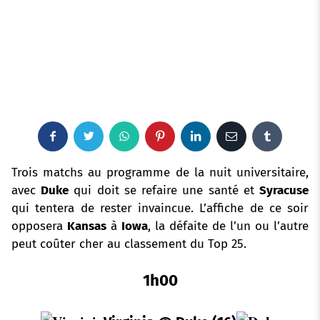
F
T
W
P
L
E
T
a
w
h
i
i
m
u
Trois matchs au programme de la nuit universitaire,
avec
Duke
qui doit se refaire une santé et
Syracuse
c
i
a
n
n
a
m
qui tentera de rester invaincue.
L’affiche de ce soir
opposera
e
Kansas
t
à
Iowa
t
, la défaite de l’un ou l’autre
t
k
i
b
peut coûter cher au classement du Top 25.
b
t
s
e
e
l
l
1h00
o
e
a
r
d
r
o
r
p
e
I