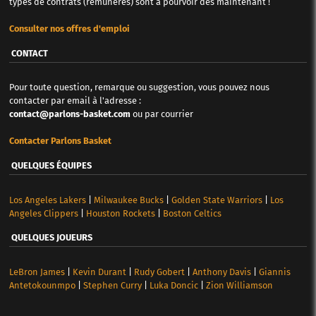
types de contrats (rémunérés) sont à pourvoir dès maintenant !
Consulter nos offres d'emploi
CONTACT
Pour toute question, remarque ou suggestion, vous pouvez nous
contacter par email à l'adresse :
contact@parlons-basket.com
ou par courrier
Contacter Parlons Basket
QUELQUES ÉQUIPES
Los Angeles Lakers
|
Milwaukee Bucks
|
Golden State Warriors
|
Los
Angeles Clippers
|
Houston Rockets
|
Boston Celtics
QUELQUES JOUEURS
LeBron James
|
Kevin Durant
|
Rudy Gobert
|
Anthony Davis
|
Giannis
Antetokounmpo
|
Stephen Curry
|
Luka Doncic
|
Zion Williamson