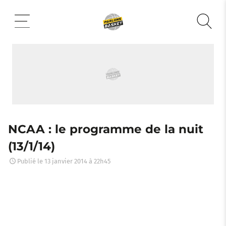
Aller
au
contenu
NCAA : le programme de la nuit
(13/1/14)
Publié le
13 janvier 2014 à 22h45