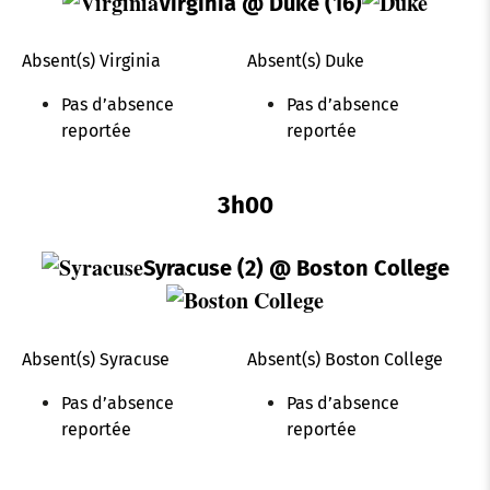
Virginia
@ Duke (16)
k
p
s
n
Absent(s) Virginia
Absent(s) Duke
t
Pas d’absence
Pas d’absence
reportée
reportée
3h00
Syracuse (2)
@ Boston College
Absent(s) Syracuse
Absent(s) Boston College
Pas d’absence
Pas d’absence
reportée
reportée