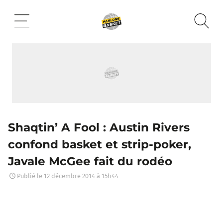
Aller
au
contenu
Shaqtin’ A Fool : Austin Rivers
confond basket et strip-poker,
Javale McGee fait du rodéo
Publié le
12 décembre 2014 à 15h44