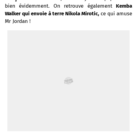
bien évidemment. On retrouve également
Kemba
o
r
p
e
I
Walker qui envoie à terre Nikola Mirotic,
ce qui amuse
Mr Jordan !
k
p
s
n
t