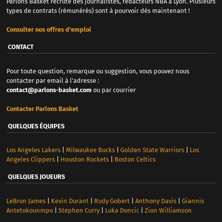
Parlons Basket recrute des journalistes, rédacteurs NBA à Lyon. Plusieurs
types de contrats (rémunérés) sont à pourvoir dès maintenant !
Consulter nos offres d'emploi
CONTACT
Pour toute question, remarque ou suggestion, vous pouvez nous
contacter par email à l'adresse :
contact@parlons-basket.com
ou par courrier
Contacter Parlons Basket
QUELQUES ÉQUIPES
Los Angeles Lakers
|
Milwaukee Bucks
|
Golden State Warriors
|
Los
Angeles Clippers
|
Houston Rockets
|
Boston Celtics
QUELQUES JOUEURS
LeBron James
|
Kevin Durant
|
Rudy Gobert
|
Anthony Davis
|
Giannis
Antetokounmpo
|
Stephen Curry
|
Luka Doncic
|
Zion Williamson