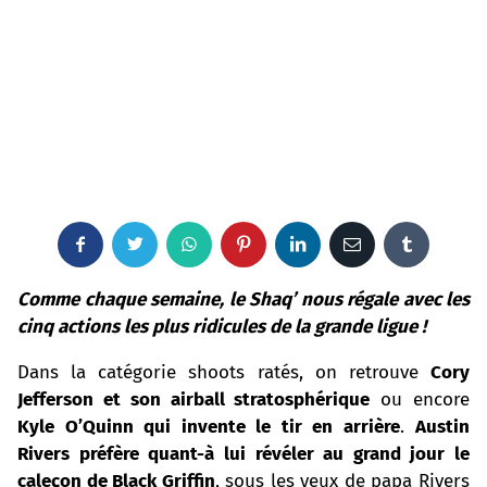
F
T
W
P
L
E
T
a
w
h
i
i
m
u
Comme chaque semaine, le Shaq’ nous régale avec
les
cinq actions les plus ridicules de la grande ligue
!
c
i
a
n
n
a
m
Dans la catégorie shoots ratés, on retrouve
Cory
e
t
t
t
k
i
b
Jefferson et son airball stratosphérique
ou encore
Kyle O’Quinn qui invente le tir en arrière
b
t
s
e
e
l
.
Austin
l
Rivers préfère quant-à lui révéler au grand jour le
o
e
a
r
d
r
caleçon de Black Griffin
, sous les yeux de papa Rivers