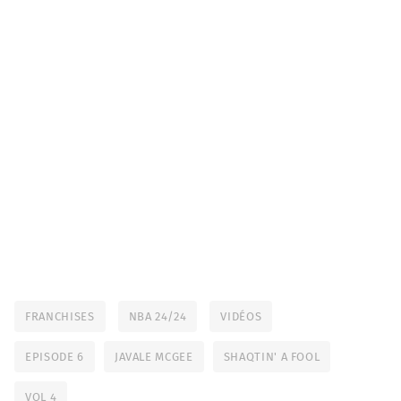
FRANCHISES
NBA 24/24
VIDÉOS
EPISODE 6
JAVALE MCGEE
SHAQTIN' A FOOL
VOL 4