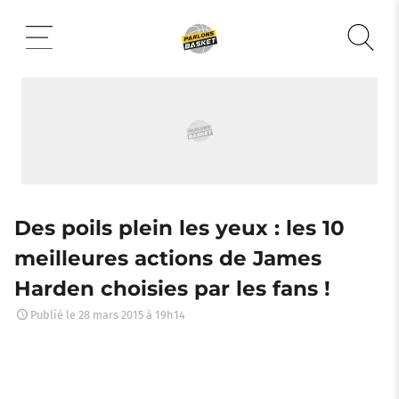
Aller
au
contenu
Des poils plein les yeux : les 10
meilleures actions de James
Harden choisies par les fans !
Publié le
28 mars 2015 à 19h14