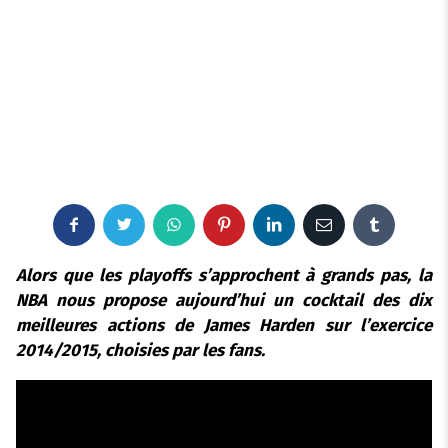
F
T
W
P
L
E
T
a
w
h
i
i
m
u
Alors que les playoffs s’approchent à grands pas, la
NBA nous propose aujourd’hui un cocktail des dix
c
i
a
n
n
a
m
meilleures actions de James Harden sur l’exercice
2014/2015, choisies par les fans.
e
t
t
t
k
i
b
b
t
s
e
e
l
l
o
e
a
r
d
r