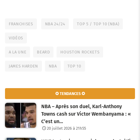
FRANCHISES
NBA 24/24
TOP 5 / TOP 10 (NBA)
VIDÉOS
A LA UNE
BEARD
HOUSTON ROCKETS
JAMES HARDEN
NBA
TOP 10
✪ TENDANCES ✪
NBA – Après son duel, Karl-Anthony
Towns cash sur Victor Wembanyama : «
C’est un…
20 juillet 2026 à 21h55