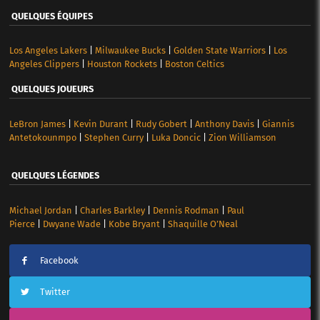
QUELQUES ÉQUIPES
Los Angeles Lakers
|
Milwaukee Bucks
|
Golden State Warriors
|
Los
Angeles Clippers
|
Houston Rockets
|
Boston Celtics
QUELQUES JOUEURS
LeBron James
|
Kevin Durant
|
Rudy Gobert
|
Anthony Davis
|
Giannis
Antetokounmpo
|
Stephen Curry
|
Luka Doncic
|
Zion Williamson
QUELQUES LÉGENDES
Michael Jordan
|
Charles Barkley
|
Dennis Rodman
|
Paul
Pierce
|
Dwyane Wade
|
Kobe Bryant
|
Shaquille O’Neal
Facebook
Twitter