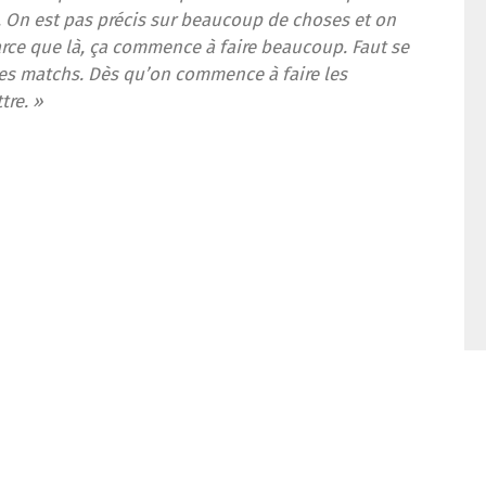
p
s
n
 On est pas précis sur beaucoup de choses et on
arce que là, ça commence à faire beaucoup. Faut se
t
 les matchs. Dès qu’on commence à faire les
tre. »