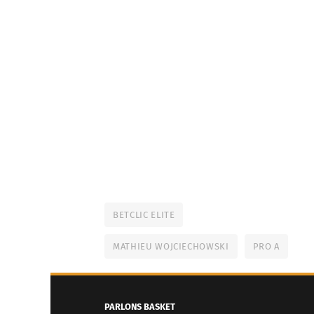
BETCLIC ELITE
MATHIEU WOJCIECHOWSKI
PRO A
PARLONS BASKET