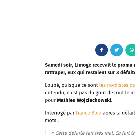
F
T
a
w
Samedi soir, Limoge recevait le promu 
rattraper, eux qui restaient sur 3 défai
c
i
Loupé, puisque ce sont
les nordistes qu
e
t
entendu, n’est pas du gout de tout le
pour
Mathieu Wojciechowski.
b
t
Interrogé par
France Bleu
après la défai
o
e
mots :
o
r
« Cette défaite fait très mal. Ça fait 