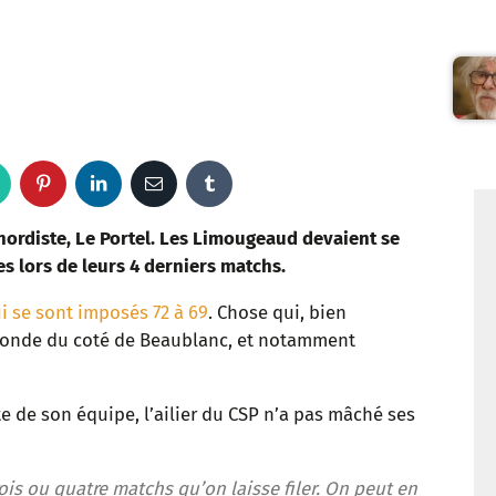
W
P
L
E
T
h
i
i
m
u
nordiste, Le Portel. Les Limougeaud devaient se
tes lors de leurs 4 derniers matchs.
a
n
n
a
m
i se sont imposés 72 à 69
. Chose qui, bien
t
t
k
i
b
 monde du coté de Beaublanc, et notamment
s
e
e
l
l
te de son équipe, l’ailier du CSP n’a pas mâché ses
a
r
d
r
p
e
I
trois ou quatre matchs qu’on laisse filer. On peut en