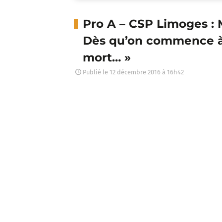
Pro A – CSP Limoges :
Dès qu’on commence à f
mort… »
Publié le
12 décembre 2016 à 16h42