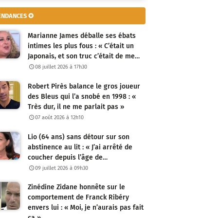
ENDANCES ✪
Marianne James déballe ses ébats
intimes les plus fous : « C’était un
Japonais, et son truc c’était de me…
08 juillet 2026 à 17h30
Robert Pirès balance le gros joueur
des Bleus qui l’a snobé en 1998 : «
Très dur, il ne me parlait pas »
07 août 2026 à 12h10
Lio (64 ans) sans détour sur son
abstinence au lit : « J’ai arrêté de
coucher depuis l’âge de…
09 juillet 2026 à 09h30
Zinédine Zidane honnête sur le
comportement de Franck Ribéry
envers lui : « Moi, je n’aurais pas fait
ça »