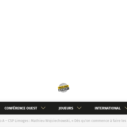
CONFÉRENCE OUEST
JOUEURS
INTERNATIONAL
o A – CSP Limoges : Mathieu Wojciechowski, « Dès qu’on commence à faire les 