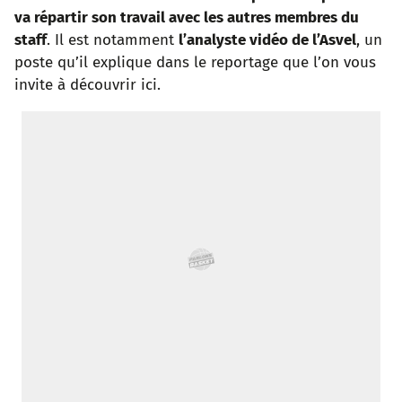
va répartir son travail avec les autres membres du
o
r
p
e
I
staff
. Il est notamment
l’analyste vidéo de l’Asvel
, un
poste qu’il explique dans le reportage que l’on vous
k
p
s
n
invite à découvrir ici.
t