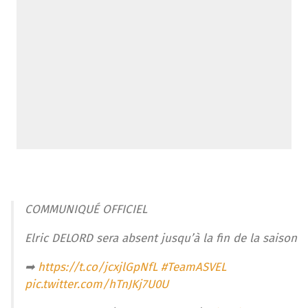
COMMUNIQUÉ OFFICIEL
Elric DELORD sera absent jusqu’à la fin de la saison
➡
https://t.co/jcxjlGpNfL
#TeamASVEL
pic.twitter.com/hTnJKj7U0U