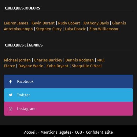
QUELQUES JOUEURS
LeBron James
|
Kevin Durant
|
Rudy Gobert
|
Anthony Davis
|
Giannis
Antetokounmpo
|
Stephen Curry
|
Luka Doncic
|
Zion Williamson
QUELQUES LÉGENDES
Michael Jordan
|
Charles Barkley
|
Dennis Rodman
|
Paul
Pierce
|
Dwyane Wade
|
Kobe Bryant
|
Shaquille O’Neal
Facebook
Twitter
Instagram
Accueil
Mentions légales
CGU
Confidentialité