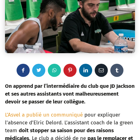
F
T
W
P
L
E
T
a
w
h
i
i
m
u
On apprend par l’intermédiaire du club que JD Jackson
et ses autres assistants vont malheureusement
c
i
a
n
n
a
m
devoir se passer de leur collègue.
e
t
t
t
k
i
b
L’Asvel a publié un communiqué
pour expliquer
l’absence d’Elric Delord. L’assistant coach de la green
b
t
s
e
e
l
l
team
doit stopper sa saison pour des raisons
o
e
a
r
d
r
médicales
. Le club a décidé de ne
pas le remplacer et