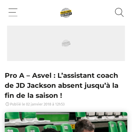
Aller
au
contenu
Pro A – Asvel : L’assistant coach
de JD Jackson absent jusqu’à la
fin de la saison !
Publié le
02 janvier 2018 à 12h53