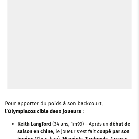
Pour apporter du poids à son backcourt,
l’Olympiacos cible deux joueurs
:
Keith Langford
(34 ans, 1m93) – Après un
début de
saison en Chine
, le joueur s’est fait
coupé par son
équipe
(Shenzhen).
16 points, 3 rebonds, 1 passe