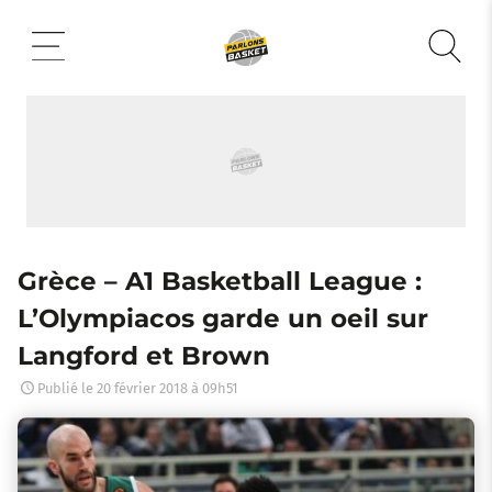
Aller
au
contenu
Grèce – A1 Basketball League :
L’Olympiacos garde un oeil sur
Langford et Brown
Publié le
20 février 2018 à 09h51