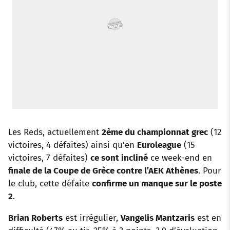
o
r
p
e
I
k
p
s
n
t
Les Reds, actuellement
2ème du championnat grec
(12
victoires, 4 défaites) ainsi qu’en
Euroleague
(15
victoires, 7 défaites)
ce sont incliné
ce week-end en
finale de la Coupe de Grèce contre l’AEK Athènes
. Pour
le club, cette défaite
confirme un manque sur le poste
2
.
Brian Roberts
est irrégulier,
Vangelis Mantzaris
est en