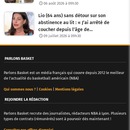
06 août 2026 à 09h30
Lio (64 ans) sans détour sur son
abstinence au lit : « J’ai arrêté de
coucher depuis l’âge de…
09 juillet 2026 à 09h30
PARLONS BASKET
Parlons Basket est un média français qui couvre depuis 2012 le meilleur
de l'actualité du basketball américain (NBA)
Qui sommes nous ?
|
Cookies
|
Mentions légales
REJOINDRE LA RÉDACTION
Parlons Basket recrute des journalistes, rédacteurs NBA à Lyon. Plusieurs
types de contrats (rémunérés) sont à pourvoir dès maintenant !
Consulter nos offres d'emploi