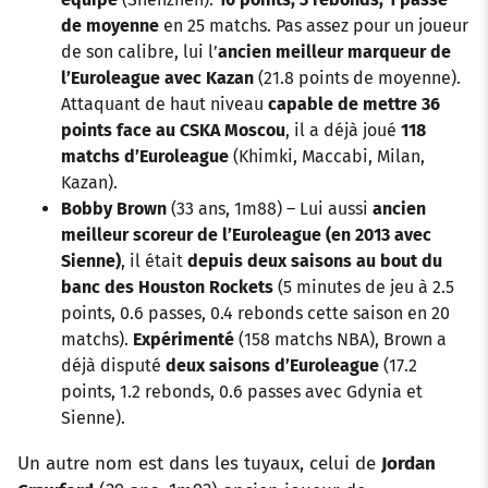
de moyenne
en 25 matchs. Pas assez pour un joueur
de son calibre, lui l’
ancien meilleur marqueur de
l’Euroleague avec Kazan
(21.8 points de moyenne).
Attaquant de haut niveau
capable de mettre 36
points face au CSKA Moscou
, il a déjà joué
118
matchs d’Euroleague
(Khimki, Maccabi, Milan,
Kazan).
Bobby Brown
(33 ans, 1m88) – Lui aussi
ancien
meilleur scoreur de l’Euroleague (en 2013 avec
Sienne)
, il était
depuis deux saisons au bout du
banc des Houston Rockets
(5 minutes de jeu à 2.5
points, 0.6 passes, 0.4 rebonds cette saison en 20
matchs).
Expérimenté
(158 matchs NBA), Brown a
déjà disputé
deux saisons d’Euroleague
(17.2
points, 1.2 rebonds, 0.6 passes avec Gdynia et
Sienne).
Un autre nom est dans les tuyaux, celui de
Jordan