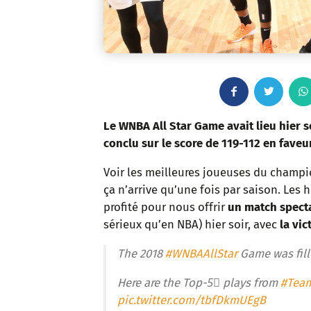
F
T
a
w
Le WNBA All Star Game avait lieu hier s
conclu sur le score de 119-112 en faveu
c
i
Voir les meilleures joueuses du champio
e
t
ça n’arrive qu’une fois par saison. Les
profité pour nous offrir
un match specta
b
t
sérieux qu’en NBA) hier soir, avec
la vic
o
e
The 2018
#WNBAAllStar
Game was fille
o
r
Here are the Top-5⃣ plays from
#Tea
k
pic.twitter.com/tbfDkmUEgB