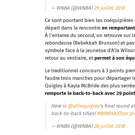
— WNBA (@WNBA)
29 juillet 2018
Ce sont pourtant bien les coéquipières
départ dans la rencontre
en remportant 
À l’entame du second, on retrouve sur l
rebondeuse (Rebekkah Brunson) et passeus
symbole face à la jeunesse d’A’Ja Wilson
retour au vestiaire, et
permet à son équ
Le traditionnel concours à 3 points pren
faudra trois manches pour départager le
Quigley à Kayla McBride des plus serré
remporte le back-to-back avec 29 point
Here is
@alliequigley
‘s final round o
back-to-back titles!
#WNBAAllStar
pi
— WNBA (@WNBA)
28 juillet 2018