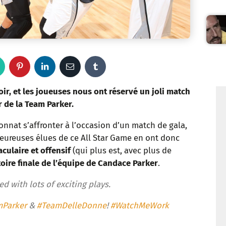
W
P
L
E
T
h
i
i
m
u
oir, et les joueuses nous ont réservé un joli match
r de la Team Parker.
a
n
n
a
m
nnat s’affronter à l’occasion d’un match de gala,
t
t
k
i
b
 heureuses élues de ce All Star Game en ont donc
culaire et offensif
(qui plus est, avec plus de
s
e
e
l
l
toire finale de l’équipe de Candace Parker
.
a
r
d
r
d with lots of exciting plays.
p
e
I
mParker
&
#TeamDelleDonne
!
#WatchMeWork
p
s
n