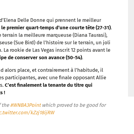
t
 d’Elena Delle Donne qui prennent le meilleur
le premier quart-temps d’une courte tête (27-31)
.
e terrain la meilleure marqueuse (Diana Taurasi),
e (Sue Bird) de l’histoire sur le terrain, un joli
. La rookie de Las Vegas inscrit 12 points avant le
ipe de conserver son avance (50-54)
.
d alors place, et contrairement à l’habitude, il
s participantes, avec une finale opposant Allie
es.
C’est finalement la tenante du titre qui
s !
f the
#WNBA3Point
which proved to be good for
c.twitter.com/kZzj18ijRW