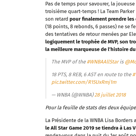
Pas de temps pour savourer, la joueuse d
troisième quart-temps ! La Team Parker 
son retard
pour finalement prendre les 
(18 points, 8 rebonds, 6 passes) ne se fe
des tentatives de retour menées par El
logiquement le trophée de MVP, son tr
la meilleure marqueuse de l’histoire du
The MVP of the
#WNBAAllStar
is
@Mo
18 PTS, 8 REB, 6 AST en route to the
#
pic.twitter.com/R15UxRmj1m
— WNBA (@WNBA)
28 juillet 2018
Pour la feuille de stats des deux équip
La Présidente de la WNBA Lisa Borders 
le All Star Game 2019 se tiendra à Las 
rendez-vous dans la nuit du 1er août pou