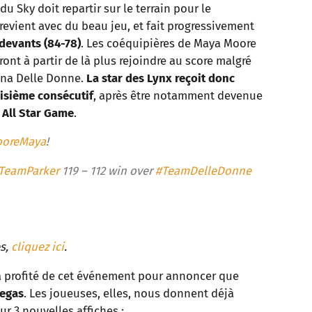
u Sky doit repartir sur le terrain pour le
revient avec du beau jeu, et fait progressivement
devants (84-78)
. Les coéquipières de Maya Moore
ront à partir de là plus rejoindre au score malgré
ena Delle Donne.
La star des Lynx reçoit donc
oisième consécutif
, après être notamment devenue
 All Star Game
.
oreMaya
!
TeamParker
119 – 112 win over
#TeamDelleDonne
es,
cliquez ici
.
a profité de cet événement pour annoncer que
Vegas
. Les joueuses, elles, nous donnent déjà
r 3 nouvelles affiches :