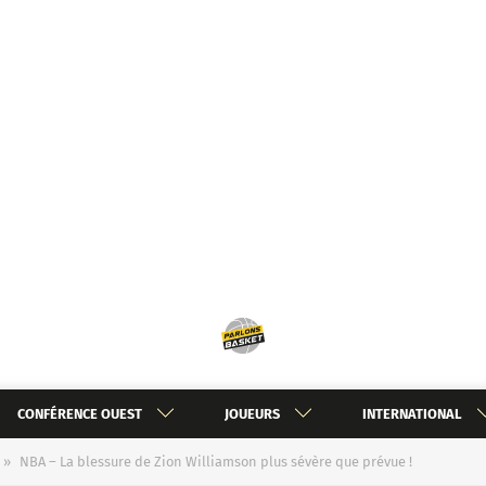
CONFÉRENCE OUEST
JOUEURS
INTERNATIONAL
»
NBA – La blessure de Zion Williamson plus sévère que prévue !