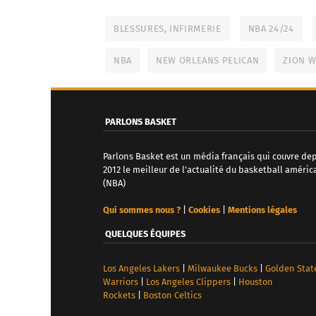
BLESSURES, INFIRMERIE
NBA 24/24
NBA
NEW ORLEANS PELICAN
ZION W
PARLONS BASKET
Parlons Basket est un média français qui couvre de
2012 le meilleur de l'actualité du basketball améric
(NBA)
Qui sommes nous ?
|
Cookies
|
Mentions légales
QUELQUES ÉQUIPES
Los Angeles Lakers
|
Milwaukee Bucks
|
Golden Stat
Warriors
|
Los Angeles Clippers
|
Houston
Rockets
|
Boston Celtics