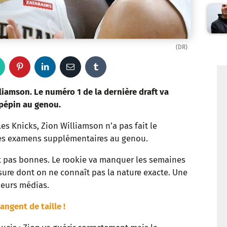
(DR)
W
P
L
E
T
h
i
i
m
u
iamson. Le numéro 1 de la dernière draft va
 pépin au genou.
a
n
n
a
m
les Knicks, Zion Williamson n’a pas fait le
t
t
k
i
b
es examens supplémentaires au genou.
s
e
e
l
l
 pas bonnes. Le rookie va manquer les semaines
sure dont on ne connaît pas la nature exacte. Une
a
r
d
r
ieurs médias.
p
e
I
ngent de taille !
p
s
n