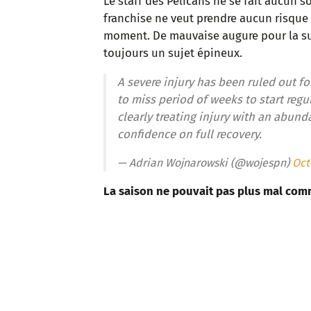
Le staff des Pelicans ne se fait aucun s
franchise ne veut prendre aucun risque a
moment. De mauvaise augure pour la sui
toujours un sujet épineux.
A severe injury has been ruled out fo
to miss period of weeks to start regu
clearly treating injury with an abund
confidence on full recovery.
— Adrian Wojnarowski (@wojespn)
Oct
La saison ne pouvait pas plus mal com