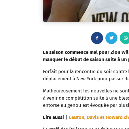
F
T
a
w
La saison commence mal pour Zion Will
manquer le début de saison suite à un
c
i
Forfait pour la rencontre du soir contre 
e
t
déplacement à New York pour passer d
b
t
Malheureusement les nouvelles ne sont
à venir de compétition suite à une bles
o
e
entorse au genou est évoquée par plus
o
r
Lire aussi
|
LeBron, Davis et Howard cha
k