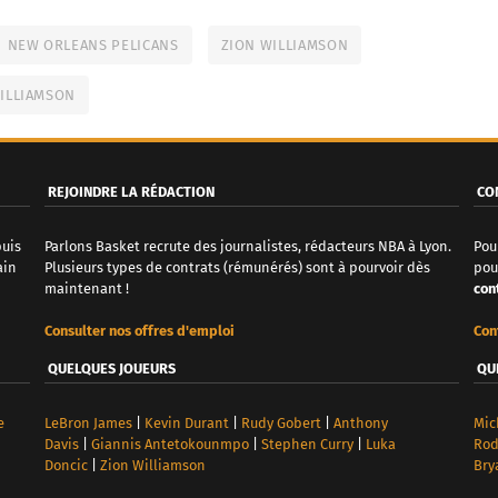
NEW ORLEANS PELICANS
ZION WILLIAMSON
ILLIAMSON
REJOINDRE LA RÉDACTION
CO
puis
Parlons Basket recrute des journalistes, rédacteurs NBA à Lyon.
Pou
ain
Plusieurs types de contrats (rémunérés) sont à pourvoir dès
pou
maintenant !
con
Consulter nos offres d'emploi
Con
QUELQUES JOUEURS
QU
e
LeBron James
|
Kevin Durant
|
Rudy Gobert
|
Anthony
Mic
Davis
|
Giannis Antetokounmpo
|
Stephen Curry
|
Luka
Ro
Doncic
|
Zion Williamson
Bry