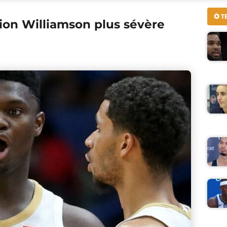
✪ T
ion Williamson plus sévère