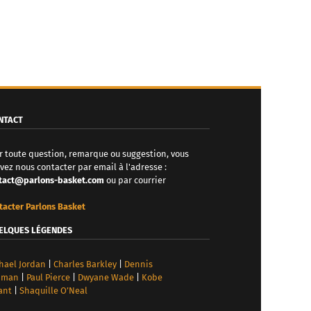
NTACT
r toute question, remarque ou suggestion, vous
vez nous contacter par email à l'adresse :
tact@parlons-basket.com
ou par courrier
tacter Parlons Basket
ELQUES LÉGENDES
hael Jordan
|
Charles Barkley
|
Dennis
dman
|
Paul Pierce
|
Dwyane Wade
|
Kobe
ant
|
Shaquille O’Neal