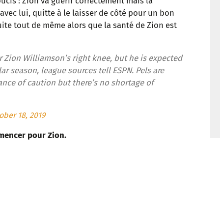
oucis : Zion va guérir correctement mais la
t
vec lui, quitte à le laisser de côté pour un bon
te tout de même alors que la santé de Zion est
r Zion Williamson’s right knee, but he is expected
lar season, league sources tell ESPN. Pels are
ance of caution but there’s no shortage of
ober 18, 2019
mencer pour Zion.