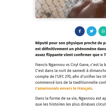
F
T
a
w
Réputé pour son physique proche du pa
est définitivement un phénomène dans
c
i
assez flippante vient confirmer que « 
e
t
Francis Ngannou vs Ciryl Gane, c’est la 
C’est dans la nuit de samedi à dimanch
b
t
compte de l’UFC 270, afin d’unifier les t
o
e
commencé lors de la traditionnelle con
Camerounais envers le Français
.
o
r
Dans la forme de sa vie, Ngannou est app
k
que les histoires les plus dingues circu