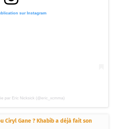
ublication sur Instagram
ée par Eric Nicksick (@eric_xcmma)
u Ciryl Gane ? Khabib a déjà fait son