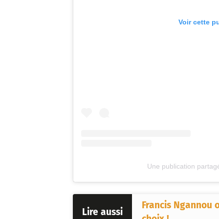
Voir cette p
Une publication partag
Francis Ngannou o
Lire aussi
choix !