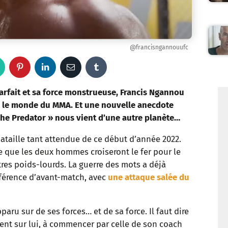
@francisngannouufc
W
P
L
E
T
h
i
i
m
u
rfait et sa force monstrueuse, Francis Ngannou
 le monde du MMA. Et une nouvelle anecdote
a
n
n
a
m
The Predator » nous vient d’une autre planète…
t
t
k
i
b
bataille tant attendue de ce début d’année 2022.
e que les deux hommes croiseront le fer pour le
s
e
e
l
l
itres poids-lourds. La guerre des mots a déjà
a
r
d
r
férence d’avant-match, avec
une attaque salée du
p
e
I
aru sur de ses forces… et de sa force. Il faut dire
p
s
n
lent sur lui, à commencer par celle de son coach