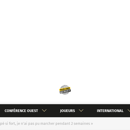
CONFÉRENCE OUEST
JOUEURS
INTERNATIONAL
pé si fort, je n’ai pas pu marcher pendant 2 semaines »