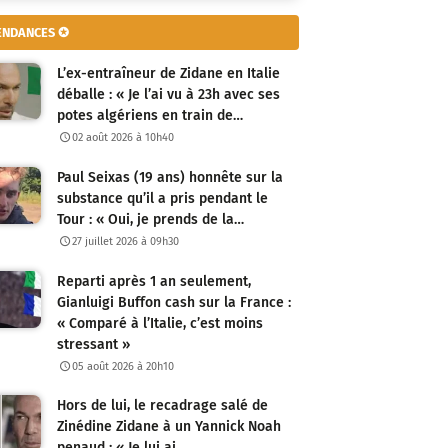
ENDANCES ✪
L’ex-entraîneur de Zidane en Italie
déballe : « Je l’ai vu à 23h avec ses
potes algériens en train de…
02 août 2026 à 10h40
Paul Seixas (19 ans) honnête sur la
substance qu’il a pris pendant le
Tour : « Oui, je prends de la…
27 juillet 2026 à 09h30
Reparti après 1 an seulement,
Gianluigi Buffon cash sur la France :
« Comparé à l’Italie, c’est moins
stressant »
05 août 2026 à 20h10
Hors de lui, le recadrage salé de
Zinédine Zidane à un Yannick Noah
penaud : « Je lui ai…