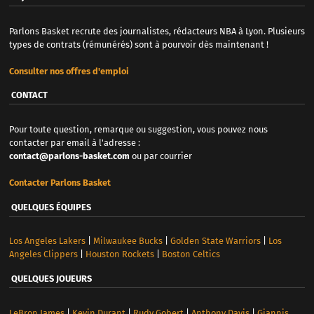
Parlons Basket recrute des journalistes, rédacteurs NBA à Lyon. Plusieurs
types de contrats (rémunérés) sont à pourvoir dès maintenant !
Consulter nos offres d'emploi
CONTACT
Pour toute question, remarque ou suggestion, vous pouvez nous
contacter par email à l'adresse :
contact@parlons-basket.com
ou par courrier
Contacter Parlons Basket
QUELQUES ÉQUIPES
Los Angeles Lakers
|
Milwaukee Bucks
|
Golden State Warriors
|
Los
Angeles Clippers
|
Houston Rockets
|
Boston Celtics
QUELQUES JOUEURS
LeBron James
|
Kevin Durant
|
Rudy Gobert
|
Anthony Davis
|
Giannis