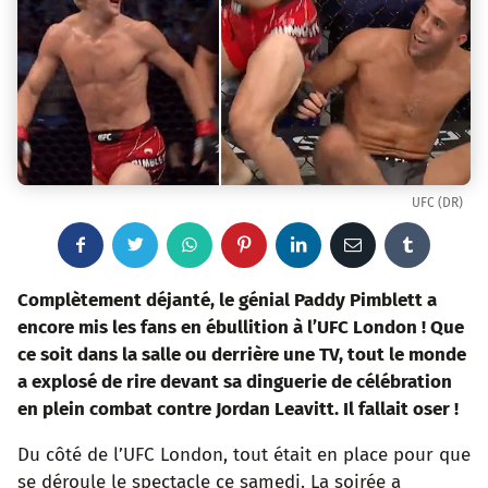
UFC (DR)
F
T
W
P
L
E
T
a
w
h
i
i
m
u
Complètement déjanté, le génial
Paddy Pimblett
a
encore mis les fans en ébullition à l’UFC London ! Que
c
i
a
n
n
a
m
ce soit dans la salle ou derrière une TV, tout le monde
a explosé de rire devant sa dinguerie de célébration
e
t
t
t
k
i
b
en plein combat contre Jordan Leavitt. Il fallait oser !
b
t
s
e
e
l
l
Du côté de l’UFC London, tout était en place pour que
o
e
a
r
d
r
se déroule le spectacle ce samedi. La soirée a