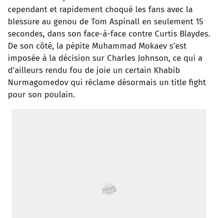
cependant et rapidement choqué les fans avec la
o
r
p
e
I
blessure au genou de Tom Aspinall en seulement 15
secondes, dans son face-à-face contre Curtis Blaydes.
k
p
s
n
De son côté, la pépite Muhammad Mokaev s’est
t
imposée à la décision sur Charles Johnson, ce qui a
d’ailleurs rendu fou de joie un certain Khabib
Nurmagomedov qui réclame désormais un title fight
pour son poulain.