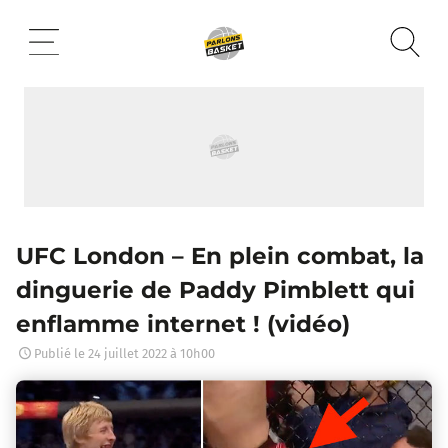
Aller
au
contenu
UFC London – En plein combat, la
dinguerie de Paddy Pimblett qui
enflamme internet ! (vidéo)
Publié le
24 juillet 2022 à 10h00