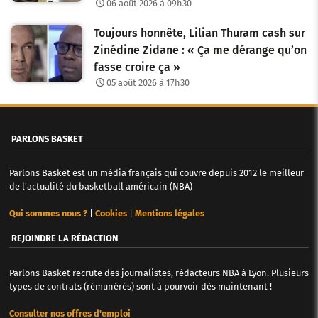
06 août 2026 à 09h30
Toujours honnête, Lilian Thuram cash sur
Zinédine Zidane : « Ça me dérange qu’on
fasse croire ça »
05 août 2026 à 17h30
PARLONS BASKET
Parlons Basket est un média français qui couvre depuis 2012 le meilleur
de l'actualité du basketball américain (NBA)
Qui sommes nous ?
|
Cookies
|
Mentions légales
REJOINDRE LA RÉDACTION
Parlons Basket recrute des journalistes, rédacteurs NBA à Lyon. Plusieurs
types de contrats (rémunérés) sont à pourvoir dès maintenant !
Consulter nos offres d'emploi