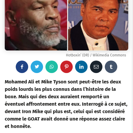
Hotboxin’ (DR) / Wikimedia Commons
F
T
W
P
L
E
T
a
w
h
i
i
m
u
Mohamed Ali et Mike Tyson sont peut-être les deux
poids lourds les plus connus dans l’histoire de la
c
i
a
n
n
a
m
boxe. Mais qui des deux auraient remporté un
éventuel affrontement entre eux. Interrogé à ce sujet,
e
t
t
t
k
i
b
devant Iron Mike qui plus est, celui qui est considéré
b
t
s
e
e
l
l
comme le GOAT
avait donné une réponse assez claire
et honnête.
o
e
a
r
d
r