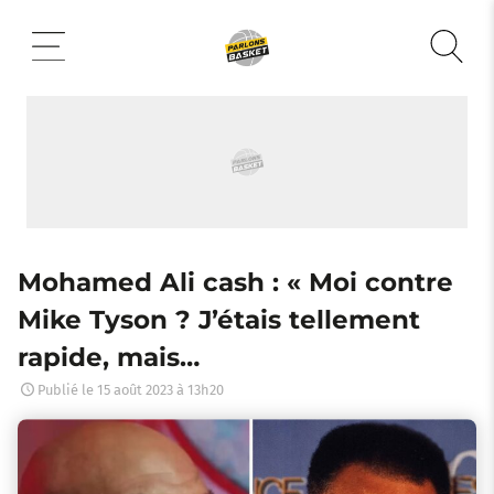
Aller
au
contenu
Mohamed Ali cash : « Moi contre
Mike Tyson ? J’étais tellement
rapide, mais…
Publié le
15 août 2023 à 13h20