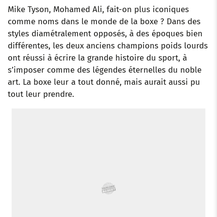
Mike Tyson, Mohamed Ali, fait-on plus iconiques
o
r
p
e
I
comme noms dans le monde de la boxe ? Dans des
styles diamétralement opposés, à des époques bien
k
p
s
n
différentes, les deux anciens champions poids lourds
t
ont réussi à écrire la grande histoire du sport, à
s’imposer comme des légendes éternelles du noble
art. La boxe leur a tout donné, mais aurait aussi pu
tout leur prendre.