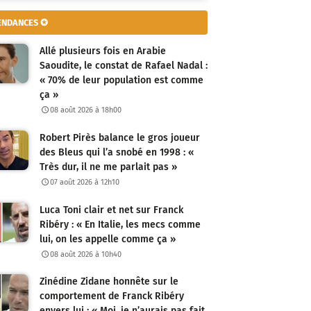
ENDANCES ✪
Allé plusieurs fois en Arabie
Saoudite, le constat de Rafael Nadal :
« 70% de leur population est comme
ça »
08 août 2026 à 18h00
Robert Pirès balance le gros joueur
des Bleus qui l’a snobé en 1998 : «
Très dur, il ne me parlait pas »
07 août 2026 à 12h10
Luca Toni clair et net sur Franck
Ribéry : « En Italie, les mecs comme
lui, on les appelle comme ça »
08 août 2026 à 10h40
Zinédine Zidane honnête sur le
comportement de Franck Ribéry
envers lui : « Moi, je n’aurais pas fait