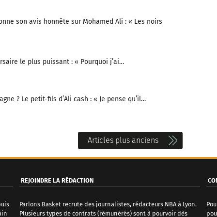
ne son avis honnête sur Mohamed Ali : « Les noirs
aire le plus puissant : « Pourquoi j’ai…
ne ? Le petit-fils d’Ali cash : « Je pense qu’il…
Articles plus anciens
REJOINDRE LA RÉDACTION
CO
puis
Parlons Basket recrute des journalistes, rédacteurs NBA à Lyon.
Pou
ain
Plusieurs types de contrats (rémunérés) sont à pourvoir dès
pou