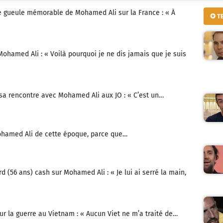
de gueule mémorable de Mohamed Ali sur la France : « À
✪ T
ohamed Ali : « Voilà pourquoi je ne dis jamais que je suis
 sa rencontre avec Mohamed Ali aux JO : « C’est un…
ohamed Ali de cette époque, parce que…
rd (56 ans) cash sur Mohamed Ali : « Je lui ai serré la main,
r la guerre au Vietnam : « Aucun Viet ne m’a traité de…