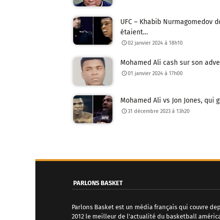
UFC – Khabib Nurmagomedov don
étaient…
02 janvier 2024 à 18h10
Mohamed Ali cash sur son advers
01 janvier 2024 à 17h00
Mohamed Ali vs Jon Jones, qui gag
31 décembre 2023 à 13h20
N
a
v
PARLONS BASKET
i
Parlons Basket est un média français qui couvre de
g
2012 le meilleur de l'actualité du basketball améric