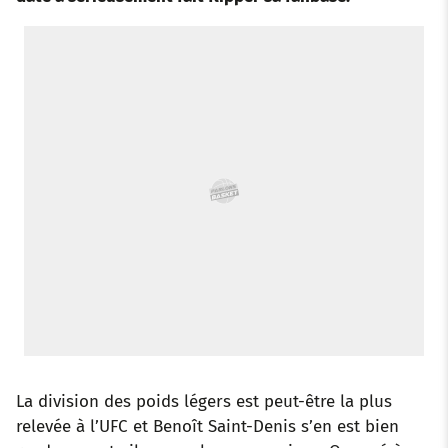
o
e
a
r
d
r
o
r
p
e
I
k
p
s
n
t
La division des poids légers est peut-être la plus
relevée à l’UFC et Benoît Saint-Denis s’en est bien