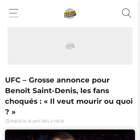
Aller
au
contenu
UFC – Grosse annonce pour
Benoît Saint-Denis, les fans
choqués : « Il veut mourir ou quoi
? »
Publié le
26 avril 2024 à 15h30