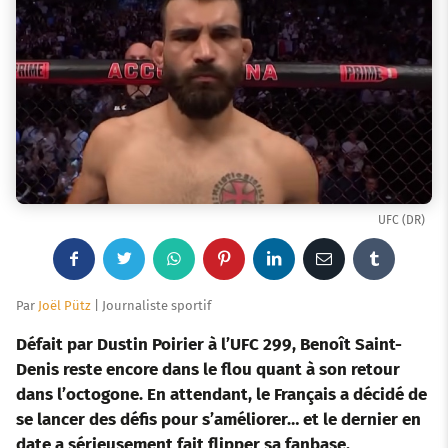
UFC (DR)
F
T
W
P
L
E
T
a
w
h
i
i
m
u
Par
Joël Pütz
| Journaliste sportif
c
i
a
n
n
a
m
Défait par Dustin Poirier à l’UFC 299, Benoît Saint-
Denis reste encore dans le flou quant à son retour
e
t
t
t
k
i
b
dans l’octogone. En attendant, le Français a décidé de
se lancer des défis pour s’améliorer… et le dernier en
b
t
s
e
e
l
l
date a sérieusement fait flipper sa fanbase.