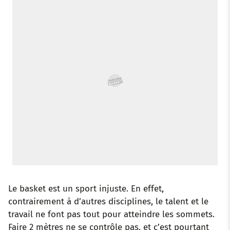
o
r
p
e
I
k
p
s
n
t
Le basket est un sport injuste. En effet,
contrairement à d’autres disciplines, le talent et le
travail ne font pas tout pour atteindre les sommets.
Faire 2 mètres ne se contrôle pas, et c’est pourtant