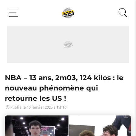
Aller
au
contenu
NBA – 13 ans, 2m03, 124 kilos : le
nouveau phénomène qui
retourne les US !
Publié le
10 janvier 2025 à 15h10