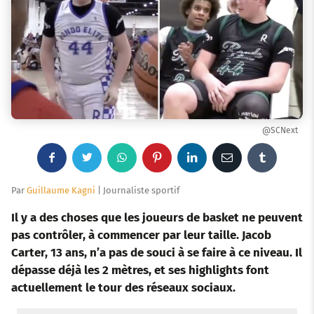
@SCNext
F
T
W
P
L
E
T
a
w
h
i
i
m
u
Par
Guillaume Kagni
| Journaliste sportif
c
i
a
n
n
a
m
Il y a des choses que les joueurs de basket ne peuvent
pas contrôler, à commencer par leur taille. Jacob
e
t
t
t
k
i
b
Carter, 13 ans, n’a pas de souci à se faire à ce niveau. Il
dépasse déjà les 2 mètres, et ses highlights font
b
t
s
e
e
l
l
actuellement le tour des réseaux sociaux.
o
e
a
r
d
r