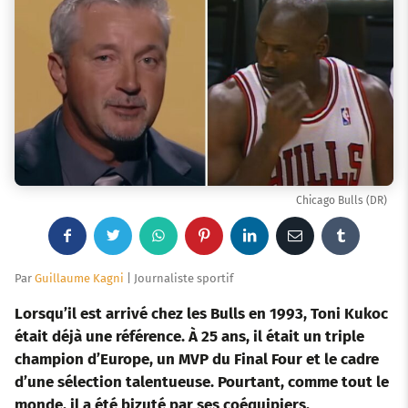
Chicago Bulls (DR)
F
T
W
P
L
E
T
a
w
h
i
i
m
u
Par
Guillaume Kagni
| Journaliste sportif
c
i
a
n
n
a
m
Lorsqu’il est arrivé chez les Bulls en 1993, Toni Kukoc
était déjà une référence. À 25 ans, il était un triple
e
t
t
t
k
i
b
champion d’Europe, un MVP du Final Four et le cadre
d’une sélection talentueuse. Pourtant, comme tout le
b
t
s
e
e
l
l
monde, il a été bizuté par ses coéquipiers.