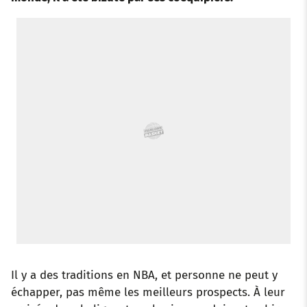
o
e
a
r
d
r
o
r
p
e
I
k
p
s
n
t
Il y a des traditions en NBA, et personne ne peut y
échapper, pas même les meilleurs prospects. À leur