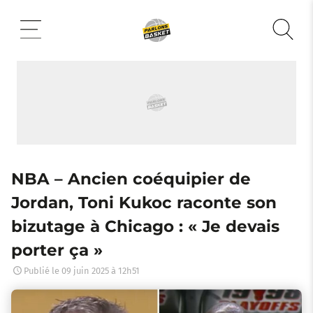
Aller
au
contenu
NBA – Ancien coéquipier de
Jordan, Toni Kukoc raconte son
bizutage à Chicago : « Je devais
porter ça »
Publié le
09 juin 2025 à 12h51