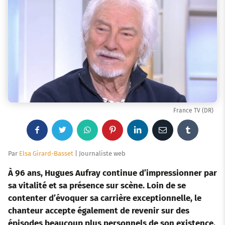
France TV (DR)
F
T
W
P
L
E
T
a
w
h
i
i
m
u
Par
Elsa Girard-Basset
| Journaliste web
c
i
a
n
n
a
m
À 96 ans, Hugues Aufray continue d’impressionner par
sa vitalité et sa présence sur scène. Loin de se
e
t
t
t
k
i
b
contenter d’évoquer sa carrière exceptionnelle, le
chanteur accepte également de revenir sur des
b
t
s
e
e
l
l
épisodes beaucoup plus personnels de son existence.