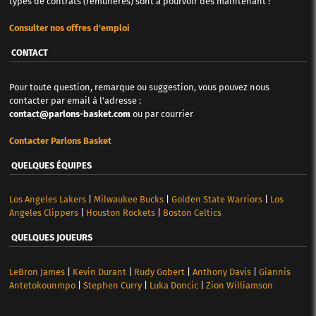
types de contrats (rémunérés) sont à pourvoir dès maintenant !
Consulter nos offres d'emploi
CONTACT
Pour toute question, remarque ou suggestion, vous pouvez nous
contacter par email à l'adresse :
contact@parlons-basket.com
ou par courrier
Contacter Parlons Basket
QUELQUES ÉQUIPES
Los Angeles Lakers
|
Milwaukee Bucks
|
Golden State Warriors
|
Los
Angeles Clippers
|
Houston Rockets
|
Boston Celtics
QUELQUES JOUEURS
LeBron James
|
Kevin Durant
|
Rudy Gobert
|
Anthony Davis
|
Giannis
Antetokounmpo
|
Stephen Curry
|
Luka Doncic
|
Zion Williamson