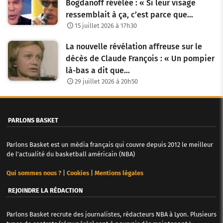
Bogdanoff révélée : « Si leur visage
ressemblait à ça, c’est parce que…
15 juillet 2026 à 17h30
La nouvelle révélation affreuse sur le
décès de Claude François : « Un pompier
là-bas a dit que…
29 juillet 2026 à 20h50
PARLONS BASKET
Parlons Basket est un média français qui couvre depuis 2012 le meilleur
de l'actualité du basketball américain (NBA)
Qui sommes nous ?
|
Cookies
|
Mentions légales
REJOINDRE LA RÉDACTION
Parlons Basket recrute des journalistes, rédacteurs NBA à Lyon. Plusieurs