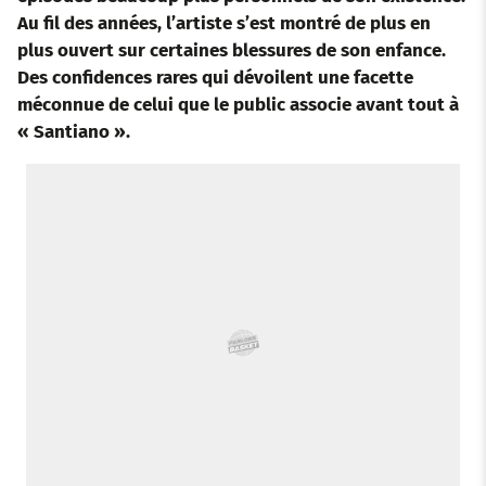
o
e
a
r
d
r
Au fil des années, l’artiste s’est montré de plus en
plus ouvert sur certaines blessures de son enfance.
o
r
p
e
I
Des confidences rares qui dévoilent une facette
méconnue de celui que le public associe avant tout à
k
p
s
n
« Santiano ».
t