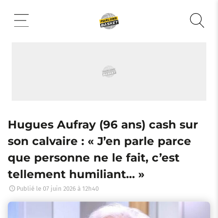
Aller
au
contenu
Hugues Aufray (96 ans) cash sur
son calvaire : « J’en parle parce
que personne ne le fait, c’est
tellement humiliant… »
Publié le
07 juin 2026 à 12h40