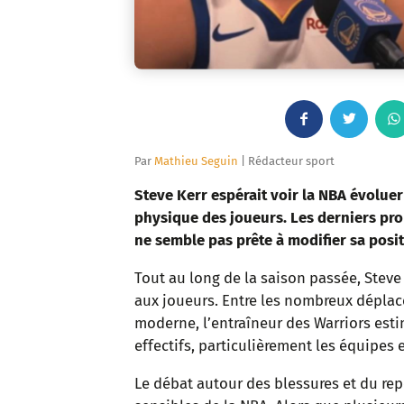
F
T
a
w
Par
Mathieu Seguin
| Rédacteur sport
c
i
Steve Kerr espérait voir la NBA évoluer
physique des joueurs. Les derniers pro
e
t
ne semble pas prête à modifier sa posit
b
t
Tout au long de la saison passée, Steve
aux joueurs. Entre les nombreux déplac
o
e
moderne, l’entraîneur des Warriors est
o
r
effectifs, particulièrement les équipe
k
Le débat autour des blessures et du repo