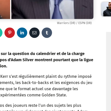
Warriors (DR) / ESPN (DR)
W
P
L
E
T
h
i
i
m
u
a
n
n
a
m
 sur la question du calendrier et de la charge
pos d’Adam Silver montrent pourtant que la ligue
t
t
k
i
b
ion.
s
e
e
l
l
 Kerr s’est régulièrement plaint du rythme imposé
ements, les back-to-backs et les exigences du jeu
a
r
d
r
ime que le format actuel use davantage les
p
e
I
s expérimentées comme Golden State.
p
s
n
s des joueurs reste l’un des sujets les plus