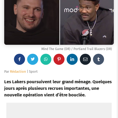
Mind The Game (DR) / Portland Trail Blazers (DR)
F
T
W
P
L
E
T
a
w
h
i
i
m
u
Par
Rédaction
| Sport
c
i
a
n
n
a
m
Les Lakers poursuivent leur grand ménage. Quelques
jours après plusieurs recrues importantes, une
e
t
t
t
k
i
b
nouvelle opération vient d’être bouclée.
b
t
s
e
e
l
l
o
e
a
r
d
r