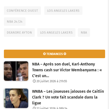
CONFÉRENCE OUEST
LOS ANGELES LAKERS
NBA 24/24
DEANDRE AYTON
LOS ANGELES LAKERS
NBA
✪ TENDANCES ✪
NBA – Après son duel, Karl-Anthony
Towns cash sur Victor Wembanyama : «
C’est un…
20 juillet 2026 à 21h55
WNBA – Les joueuses jalouses de Caitlin
Clark ? Un vote fait scandale dans la
ligue
12 juillet 2026 à 08h24