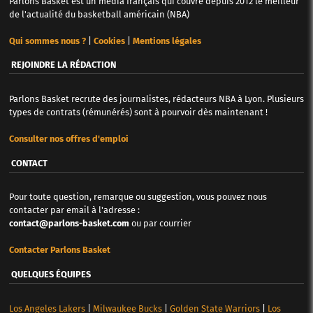
Parlons Basket est un média français qui couvre depuis 2012 le meilleur
de l'actualité du basketball américain (NBA)
Qui sommes nous ?
|
Cookies
|
Mentions légales
REJOINDRE LA RÉDACTION
Parlons Basket recrute des journalistes, rédacteurs NBA à Lyon. Plusieurs
types de contrats (rémunérés) sont à pourvoir dès maintenant !
Consulter nos offres d'emploi
CONTACT
Pour toute question, remarque ou suggestion, vous pouvez nous
contacter par email à l'adresse :
contact@parlons-basket.com
ou par courrier
Contacter Parlons Basket
QUELQUES ÉQUIPES
Los Angeles Lakers
|
Milwaukee Bucks
|
Golden State Warriors
|
Los