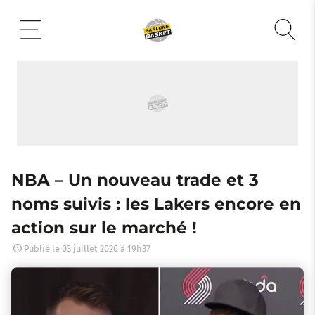
Aller
au
contenu
NBA – Un nouveau trade et 3
noms suivis : les Lakers encore en
action sur le marché !
Publié le
03 juillet 2026 à 19h37