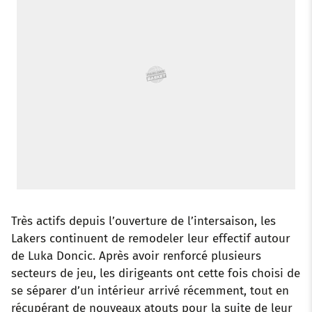
o
r
p
e
I
k
p
s
n
t
Très actifs depuis l’ouverture de l’intersaison, les
Lakers continuent de remodeler leur effectif autour
de Luka Doncic. Après avoir renforcé plusieurs
secteurs de jeu, les dirigeants ont cette fois choisi de
se séparer d’un intérieur arrivé récemment, tout en
récupérant de nouveaux atouts pour la suite de leur