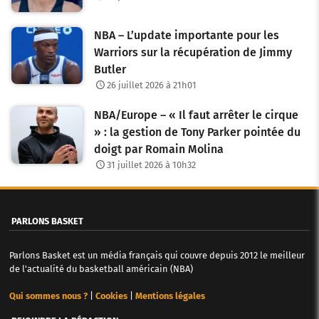
s
NBA – L’update importante pour les
a
Warriors sur la récupération de Jimmy
Butler
r
26 juillet 2026 à 21h01
t
NBA/Europe – « Il faut arrêter le cirque
i
» : la gestion de Tony Parker pointée du
c
doigt par Romain Molina
31 juillet 2026 à 10h32
l
e
PARLONS BASKET
s
Parlons Basket est un média français qui couvre depuis 2012 le meilleur
de l'actualité du basketball américain (NBA)
Qui sommes nous ?
|
Cookies
|
Mentions légales