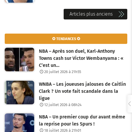
N
Articles plus anciens
a
v
✪ TENDANCES ✪
i
NBA – Après son duel, Karl-Anthony
g
Towns cash sur Victor Wembanyama : «
C’est un…
a
20 juillet 2026 à 21h55
t
WNBA – Les joueuses jalouses de Caitlin
i
Clark ? Un vote fait scandale dans la
o
ligue
12 juillet 2026 à 08h24
n
NBA – Un premier coup dur avant même
d
la reprise pour les Spurs !
e
18 juillet 2026 à 21h01