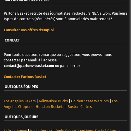
Parlons Basket recrute des journalistes, rédacteurs NBA à Lyon. Plusieurs
types de contrats (rémunérés) sont à pourvoir dès maintenant !
Consulter nos offres d'emploi
CONTACT
Pour toute question, remarque ou suggestion, vous pouvez nous
contacter par email à l'adresse :
contact@parlons-basket.com
ou par courrier
Contacter Parlons Basket
QUELQUES ÉQUIPES
Los Angeles Lakers
|
Milwaukee Bucks
|
Golden State Warriors
|
Los
Angeles Clippers
|
Houston Rockets
|
Boston Celtics
QUELQUES JOUEURS
LeBron James
|
Kevin Durant
|
Rudy Gobert
|
Anthony Davis
|
Giannis