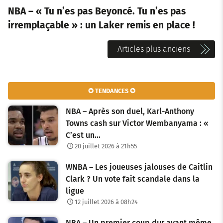
NBA – « Tu n’es pas Beyoncé. Tu n’es pas
irremplaçable » : un Laker remis en place !
N
Articles plus anciens
a
v
✪ TENDANCES ✪
i
NBA – Après son duel, Karl-Anthony
g
Towns cash sur Victor Wembanyama : «
C’est un…
a
20 juillet 2026 à 21h55
t
WNBA – Les joueuses jalouses de Caitlin
i
Clark ? Un vote fait scandale dans la
o
ligue
12 juillet 2026 à 08h24
n
NBA – Un premier coup dur avant même