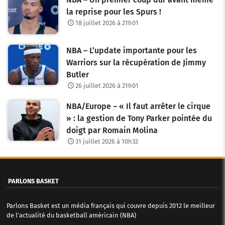
d
la reprise pour les Spurs !
e
18 juillet 2026 à 21h01
s
NBA – L’update importante pour les
a
Warriors sur la récupération de Jimmy
Butler
r
26 juillet 2026 à 21h01
t
NBA/Europe – « Il faut arrêter le cirque
i
» : la gestion de Tony Parker pointée du
c
doigt par Romain Molina
31 juillet 2026 à 10h32
l
e
PARLONS BASKET
s
Parlons Basket est un média français qui couvre depuis 2012 le meilleur
de l'actualité du basketball américain (NBA)