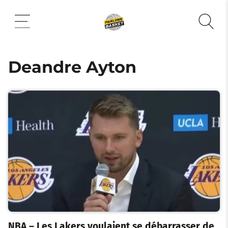
Aller
au
contenu
Deandre Ayton
NBA – Les Lakers voulaient se débarrasser de