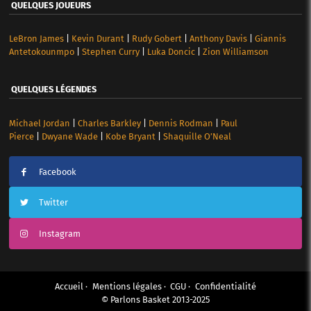
QUELQUES JOUEURS
LeBron James
|
Kevin Durant
|
Rudy Gobert
|
Anthony Davis
|
Giannis
Antetokounmpo
|
Stephen Curry
|
Luka Doncic
|
Zion Williamson
QUELQUES LÉGENDES
Michael Jordan
|
Charles Barkley
|
Dennis Rodman
|
Paul
Pierce
|
Dwyane Wade
|
Kobe Bryant
|
Shaquille O’Neal
Facebook
Twitter
Instagram
Accueil
Mentions légales
CGU
Confidentialité
© Parlons Basket 2013-2025