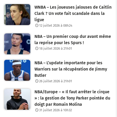
t
WNBA – Les joueuses jalouses de Caitlin
i
Clark ? Un vote fait scandale dans la
o
ligue
12 juillet 2026 à 08h24
n
NBA – Un premier coup dur avant même
d
la reprise pour les Spurs !
e
18 juillet 2026 à 21h01
s
NBA – L’update importante pour les
a
Warriors sur la récupération de Jimmy
Butler
r
26 juillet 2026 à 21h01
t
NBA/Europe – « Il faut arrêter le cirque
i
» : la gestion de Tony Parker pointée du
c
doigt par Romain Molina
31 juillet 2026 à 10h32
l