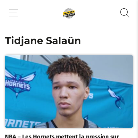
Aller
au
contenu
Tidjane Salaün
NBA – Les Hornets mettent la pression sur