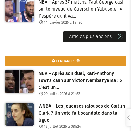
NBA – Après 37 matchs, Paul George cash
sur le niveau de Guerschon Yabusele : «
J’espère qu’il va…
14 janvier 2025 à 14h30
N
Articles plus anciens
a
v
✪ TENDANCES ✪
i
NBA – Après son duel, Karl-Anthony
g
Towns cash sur Victor Wembanyama : «
C’est un…
a
20 juillet 2026 à 21h55
t
WNBA – Les joueuses jalouses de Caitlin
i
Clark ? Un vote fait scandale dans la
o
ligue
12 juillet 2026 à 08h24
n