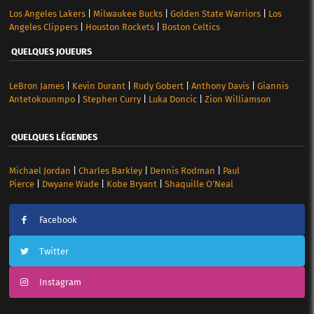
Los Angeles Lakers
|
Milwaukee Bucks
|
Golden State Warriors
|
Los
Angeles Clippers
|
Houston Rockets
|
Boston Celtics
QUELQUES JOUEURS
LeBron James
|
Kevin Durant
|
Rudy Gobert
|
Anthony Davis
|
Giannis
Antetokounmpo
|
Stephen Curry
|
Luka Doncic
|
Zion Williamson
QUELQUES LÉGENDES
Michael Jordan
|
Charles Barkley
|
Dennis Rodman
|
Paul
Pierce
|
Dwyane Wade
|
Kobe Bryant
|
Shaquille O’Neal
Facebook
Twitter
Instagram