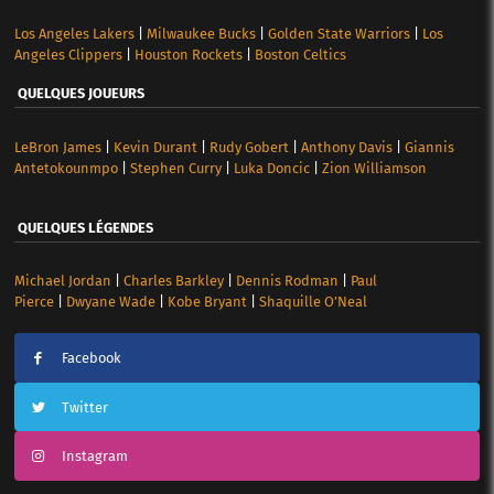
Los Angeles Lakers
|
Milwaukee Bucks
|
Golden State Warriors
|
Los
Angeles Clippers
|
Houston Rockets
|
Boston Celtics
QUELQUES JOUEURS
LeBron James
|
Kevin Durant
|
Rudy Gobert
|
Anthony Davis
|
Giannis
Antetokounmpo
|
Stephen Curry
|
Luka Doncic
|
Zion Williamson
QUELQUES LÉGENDES
Michael Jordan
|
Charles Barkley
|
Dennis Rodman
|
Paul
Pierce
|
Dwyane Wade
|
Kobe Bryant
|
Shaquille O’Neal
Facebook
Twitter
Instagram