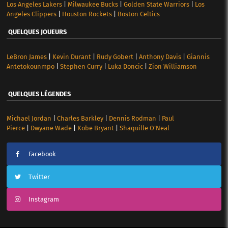
Los Angeles Lakers
|
Milwaukee Bucks
|
Golden State Warriors
|
Los
Angeles Clippers
|
Houston Rockets
|
Boston Celtics
QUELQUES JOUEURS
LeBron James
|
Kevin Durant
|
Rudy Gobert
|
Anthony Davis
|
Giannis
Antetokounmpo
|
Stephen Curry
|
Luka Doncic
|
Zion Williamson
QUELQUES LÉGENDES
Michael Jordan
|
Charles Barkley
|
Dennis Rodman
|
Paul
Pierce
|
Dwyane Wade
|
Kobe Bryant
|
Shaquille O’Neal
Facebook
Twitter
Instagram