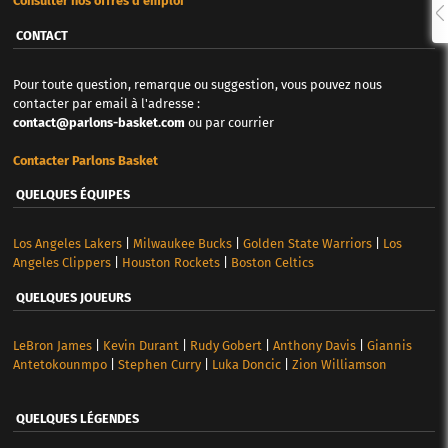
Consulter nos offres d'emploi
CONTACT
Pour toute question, remarque ou suggestion, vous pouvez nous
contacter par email à l'adresse :
contact@parlons-basket.com
ou par courrier
Contacter Parlons Basket
QUELQUES ÉQUIPES
Los Angeles Lakers
|
Milwaukee Bucks
|
Golden State Warriors
|
Los
Angeles Clippers
|
Houston Rockets
|
Boston Celtics
QUELQUES JOUEURS
LeBron James
|
Kevin Durant
|
Rudy Gobert
|
Anthony Davis
|
Giannis
Antetokounmpo
|
Stephen Curry
|
Luka Doncic
|
Zion Williamson
QUELQUES LÉGENDES