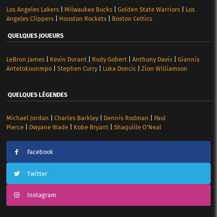
Los Angeles Lakers
|
Milwaukee Bucks
|
Golden State Warriors
|
Los
Angeles Clippers
|
Houston Rockets
|
Boston Celtics
QUELQUES JOUEURS
LeBron James
|
Kevin Durant
|
Rudy Gobert
|
Anthony Davis
|
Giannis
Antetokounmpo
|
Stephen Curry
|
Luka Doncic
|
Zion Williamson
QUELQUES LÉGENDES
Michael Jordan
|
Charles Barkley
|
Dennis Rodman
|
Paul
Pierce
|
Dwyane Wade
|
Kobe Bryant
|
Shaquille O’Neal
Facebook
Twitter
Instagram