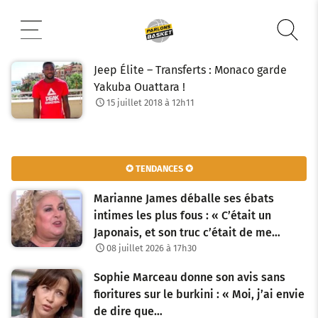
Aller
au
contenu
Jeep Élite – Transferts : Monaco garde
Yakuba Ouattara !
15 juillet 2018 à 12h11
✪ TENDANCES ✪
Marianne James déballe ses ébats
intimes les plus fous : « C’était un
Japonais, et son truc c’était de me…
08 juillet 2026 à 17h30
Sophie Marceau donne son avis sans
fioritures sur le burkini : « Moi, j’ai envie
de dire que…