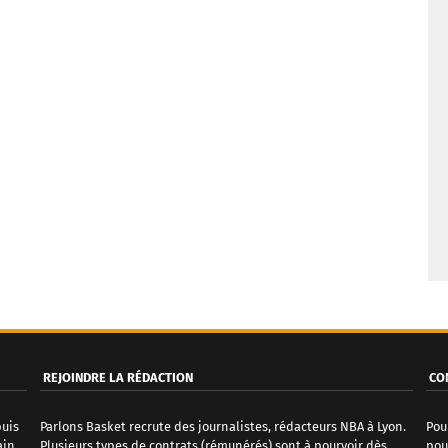
REJOINDRE LA RÉDACTION
CO
puis
Parlons Basket recrute des journalistes, rédacteurs NBA à Lyon.
Pou
ain
Plusieurs types de contrats (rémunérés) sont à pourvoir dès
pou