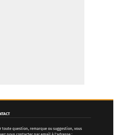
NTACT
r toute question, remarque ou suggestion, vous
vez nous contacter par email à l'adresse :