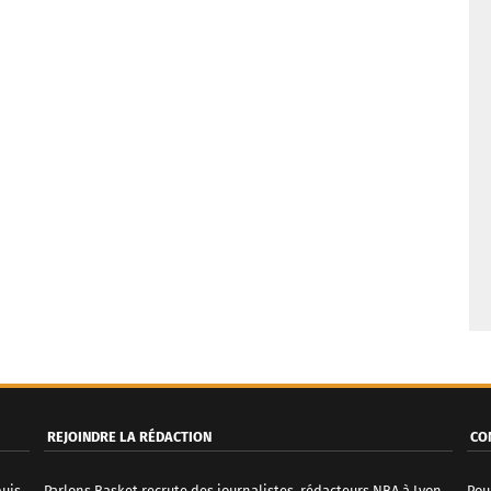
REJOINDRE LA RÉDACTION
CO
puis
Parlons Basket recrute des journalistes, rédacteurs NBA à Lyon.
Pou