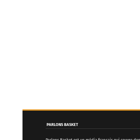
PARLONS BASKET
Parlons Basket est un média français qui couvre de