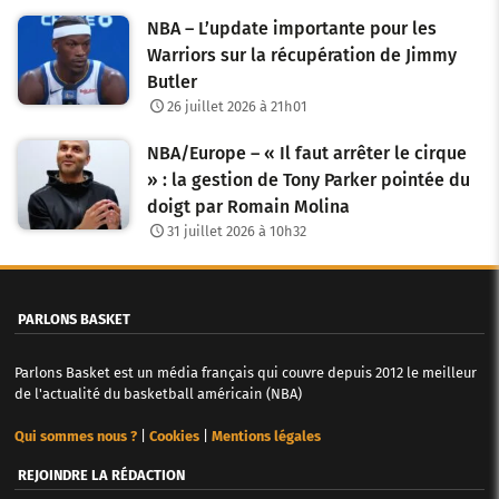
s
NBA – L’update importante pour les
a
Warriors sur la récupération de Jimmy
Butler
r
26 juillet 2026 à 21h01
t
NBA/Europe – « Il faut arrêter le cirque
i
» : la gestion de Tony Parker pointée du
c
doigt par Romain Molina
31 juillet 2026 à 10h32
l
e
PARLONS BASKET
s
Parlons Basket est un média français qui couvre depuis 2012 le meilleur
de l'actualité du basketball américain (NBA)
Qui sommes nous ?
|
Cookies
|
Mentions légales
REJOINDRE LA RÉDACTION