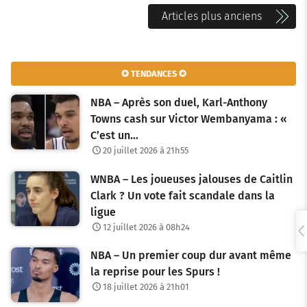
N
Articles plus anciens
a
v
✪ TENDANCES ✪
i
NBA – Après son duel, Karl-Anthony
g
Towns cash sur Victor Wembanyama : «
C’est un…
a
20 juillet 2026 à 21h55
t
WNBA – Les joueuses jalouses de Caitlin
i
Clark ? Un vote fait scandale dans la
o
ligue
12 juillet 2026 à 08h24
n
NBA – Un premier coup dur avant même
d
la reprise pour les Spurs !
e
18 juillet 2026 à 21h01